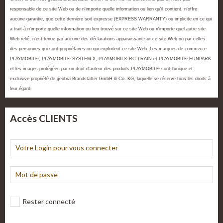
responsable de ce site Web ou de n'importe quelle information ou lien qu'il contient, n'offre
aucune garantie, que cette dernière soit expresse (EXPRESS WARRANTY) ou implicite en ce qui
a trait à n'importe quelle information ou lien trouvé sur ce site Web ou n'importe quel autre site
Web relié, n'est tenue par aucune des déclarations apparaissant sur ce site Web ou par celles
des personnes qui sont propriétaires ou qui exploitent ce site Web. Les marques de commerce
PLAYMOBIL®, PLAYMOBIL® SYSTEM X, PLAYMOBIL® RC TRAIN et PLAYMOBIL® FUNPARK
et les images protégées par un droit d'auteur des produits PLAYMOBIL® sont l'unique et
exclusive propriété de geobra Brandstätter GmbH & Co. KG, laquelle se réserve tous les droits à
leur égard.
Accès CLIENTS
Rester connecté