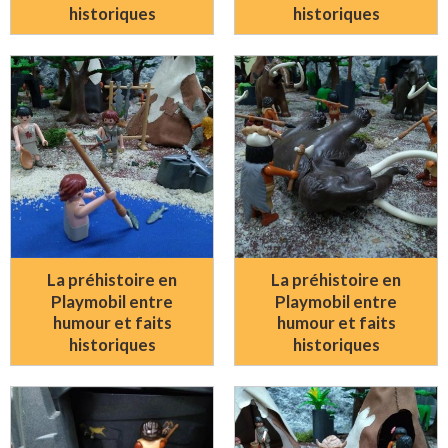
historiques
historiques
La préhistoire en
La préhistoire en
Playmobil entre
Playmobil entre
humour et faits
humour et faits
historiques
historiques