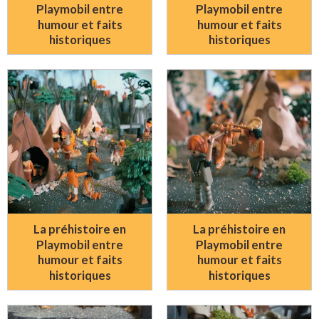
Playmobil entre
Playmobil entre
humour et faits
humour et faits
historiques
historiques
La préhistoire en
La préhistoire en
Playmobil entre
Playmobil entre
humour et faits
humour et faits
historiques
historiques