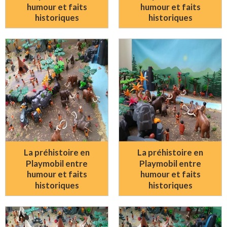
humour et faits
humour et faits
historiques
historiques
La préhistoire en
La préhistoire en
Playmobil entre
Playmobil entre
humour et faits
humour et faits
historiques
historiques