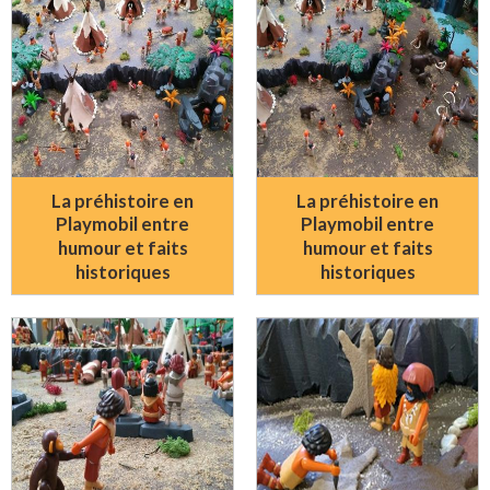
La préhistoire en
La préhistoire en
Playmobil entre
Playmobil entre
humour et faits
humour et faits
historiques
historiques