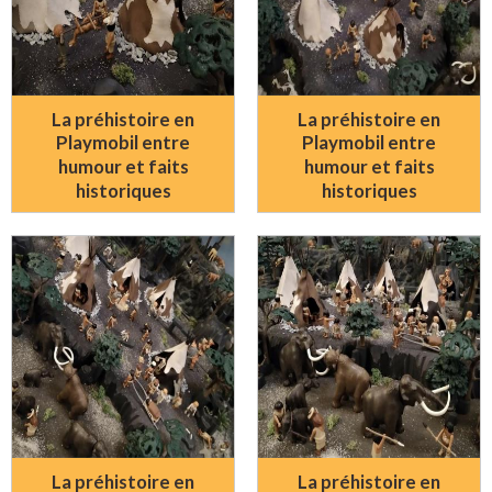
La préhistoire en
La préhistoire en
Playmobil entre
Playmobil entre
humour et faits
humour et faits
historiques
historiques
La préhistoire en
La préhistoire en