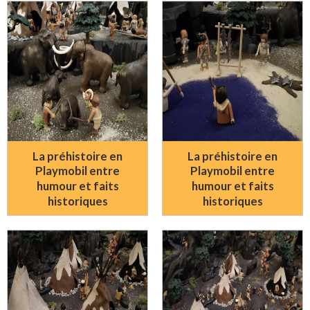
La préhistoire en
La préhistoire en
Playmobil entre
Playmobil entre
humour et faits
humour et faits
historiques
historiques