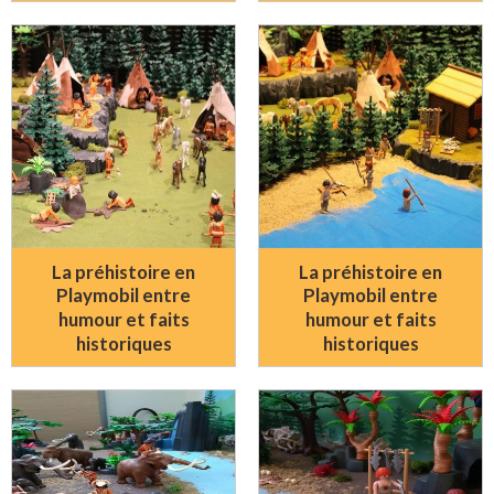
La préhistoire en
La préhistoire en
Playmobil entre
Playmobil entre
humour et faits
humour et faits
historiques
historiques