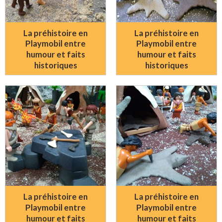
La préhistoire en
La préhistoire en
Playmobil entre
Playmobil entre
humour et faits
humour et faits
historiques
historiques
La préhistoire en
La préhistoire en
Playmobil entre
Playmobil entre
humour et faits
humour et faits