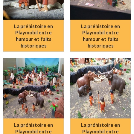
La préhistoire en
La préhistoire en
Playmobil entre
Playmobil entre
humour et faits
humour et faits
historiques
historiques
La préhistoire en
La préhistoire en
Playmobil entre
Playmobil entre