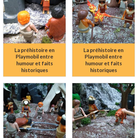
La préhistoire en
La préhistoire en
Playmobil entre
Playmobil entre
humour et faits
humour et faits
historiques
historiques