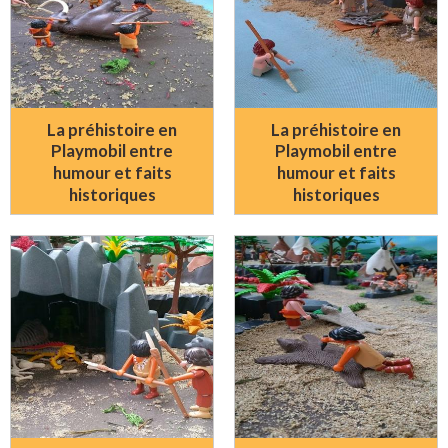
La préhistoire en
La préhistoire en
Playmobil entre
Playmobil entre
humour et faits
humour et faits
historiques
historiques