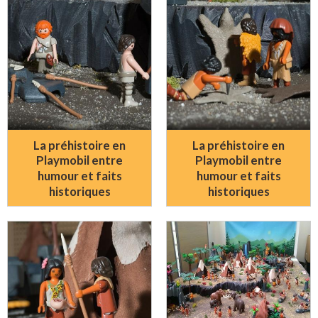
La préhistoire en
La préhistoire en
Playmobil entre
Playmobil entre
humour et faits
humour et faits
historiques
historiques