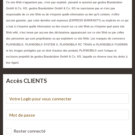
Ce site Web n'appartient pas, n'est pas exploité, parrainé ni autorisé par geobra Brandstätter
GmbH & Co. KG. geobra Brandstätter GmbH & Co. KG ne sanctionne pas et n'est pas
responsable de ce site Web ou de n'importe quelle information ou lien qu'il contient, n'offre
aucune garantie, que cette dernière soit expresse (EXPRESS WARRANTY) ou implicite en ce qui
a trait à n'importe quelle information ou lien trouvé sur ce site Web ou n'importe quel autre site
Web relié, n'est tenue par aucune des déclarations apparaissant sur ce site Web ou par celles
des personnes qui sont propriétaires ou qui exploitent ce site Web. Les marques de commerce
PLAYMOBIL®, PLAYMOBIL® SYSTEM X, PLAYMOBIL® RC TRAIN et PLAYMOBIL® FUNPARK
et les images protégées par un droit d'auteur des produits PLAYMOBIL® sont l'unique et
exclusive propriété de geobra Brandstätter GmbH & Co. KG, laquelle se réserve tous les droits à
leur égard.
Accès CLIENTS
Rester connecté