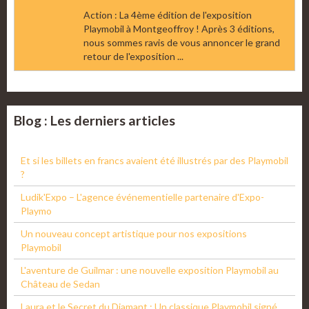
Action : La 4ème édition de l'exposition
Playmobil à Montgeoffroy ! Après 3 éditions,
nous sommes ravis de vous annoncer le grand
retour de l'exposition ...
Blog : Les derniers articles
Et si les billets en francs avaient été illustrés par des Playmobil
?
Ludik'Expo – L'agence événementielle partenaire d'Expo-
Playmo
Un nouveau concept artistique pour nos expositions
Playmobil
L'aventure de Guilmar : une nouvelle exposition Playmobil au
Château de Sedan
Laura et le Secret du Diamant : Un classique Playmobil signé