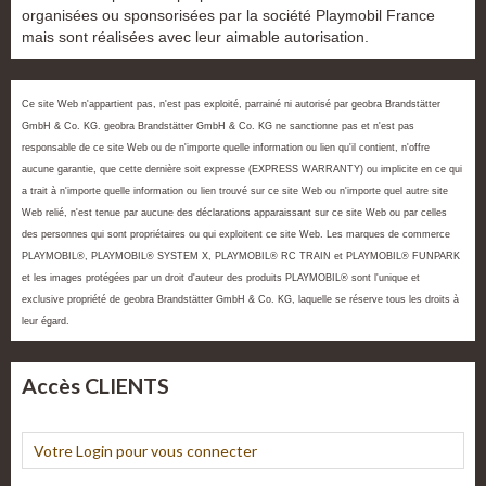
organisées ou sponsorisées par la société Playmobil France
mais sont réalisées avec leur aimable autorisation.
Ce site Web n'appartient pas, n'est pas exploité, parrainé ni autorisé par geobra Brandstätter
GmbH & Co. KG. geobra Brandstätter GmbH & Co. KG ne sanctionne pas et n'est pas
responsable de ce site Web ou de n'importe quelle information ou lien qu'il contient, n'offre
aucune garantie, que cette dernière soit expresse (EXPRESS WARRANTY) ou implicite en ce qui
a trait à n'importe quelle information ou lien trouvé sur ce site Web ou n'importe quel autre site
Web relié, n'est tenue par aucune des déclarations apparaissant sur ce site Web ou par celles
des personnes qui sont propriétaires ou qui exploitent ce site Web. Les marques de commerce
PLAYMOBIL®, PLAYMOBIL® SYSTEM X, PLAYMOBIL® RC TRAIN et PLAYMOBIL® FUNPARK
et les images protégées par un droit d'auteur des produits PLAYMOBIL® sont l'unique et
exclusive propriété de geobra Brandstätter GmbH & Co. KG, laquelle se réserve tous les droits à
leur égard.
Accès CLIENTS