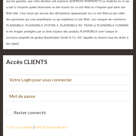
aucune garantie, que cette dernière soit expresse (EXPRESS WARRANTY) ou implicite en ce qui
a trait à n'importe quelle information ou lien trouvé sur ce site Web ou n'importe quel autre site
Web relié, n'est tenue par aucune des déclarations apparaissant sur ce site Web ou par celles
des personnes qui sont propriétaires ou qui exploitent ce site Web. Les marques de commerce
PLAYMOBIL®, PLAYMOBIL® SYSTEM X, PLAYMOBIL® RC TRAIN et PLAYMOBIL® FUNPARK
et les images protégées par un droit d'auteur des produits PLAYMOBIL® sont l'unique et
exclusive propriété de geobra Brandstätter GmbH & Co. KG, laquelle se réserve tous les droits à
leur égard.
Accès CLIENTS
Rester connecté
Créer un compte
|
Mot de passe perdu ?