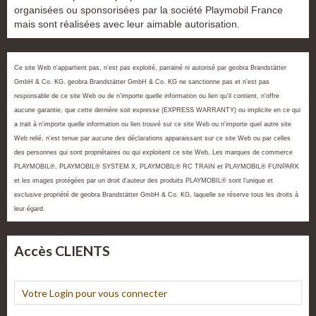
organisées ou sponsorisées par la société Playmobil France
mais sont réalisées avec leur aimable autorisation.
Ce site Web n'appartient pas, n'est pas exploité, parrainé ni autorisé par geobra Brandstätter
GmbH & Co. KG. geobra Brandstätter GmbH & Co. KG ne sanctionne pas et n'est pas
responsable de ce site Web ou de n'importe quelle information ou lien qu'il contient, n'offre
aucune garantie, que cette dernière soit expresse (EXPRESS WARRANTY) ou implicite en ce qui
a trait à n'importe quelle information ou lien trouvé sur ce site Web ou n'importe quel autre site
Web relié, n'est tenue par aucune des déclarations apparaissant sur ce site Web ou par celles
des personnes qui sont propriétaires ou qui exploitent ce site Web. Les marques de commerce
PLAYMOBIL®, PLAYMOBIL® SYSTEM X, PLAYMOBIL® RC TRAIN et PLAYMOBIL® FUNPARK
et les images protégées par un droit d'auteur des produits PLAYMOBIL® sont l'unique et
exclusive propriété de geobra Brandstätter GmbH & Co. KG, laquelle se réserve tous les droits à
leur égard.
Accès CLIENTS