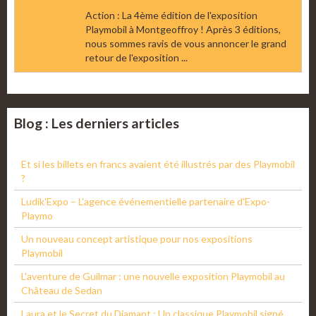
Action : La 4ème édition de l'exposition
Playmobil à Montgeoffroy ! Après 3 éditions,
nous sommes ravis de vous annoncer le grand
retour de l'exposition ...
Blog : Les derniers articles
Et si les billets en francs avaient été illustrés par des Playmobil
?
Ludik'Expo – L'agence événementielle partenaire d'Expo-
Playmo
Un nouveau concept artistique pour nos expositions
Playmobil
L'aventure de Guilmar : une nouvelle exposition Playmobil au
Château de Sedan
Laura et le Secret du Diamant : Un classique Playmobil signé