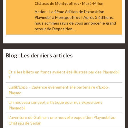
Château de Montgeoffroy - Mazé-Milon
Action : La 4ème édition de l'exposition
Playmobil à Montgeoffroy ! Après 3 éditions,
nous sommes ravis de vous annoncer le grand
retour de l'exposition ...
Blog : Les derniers articles
Et si les billets en francs avaient été illustrés par des Playmobil
?
Ludik'Expo – L'agence événementielle partenaire d'Expo-
Playmo
Un nouveau concept artistique pour nos expositions
Playmobil
L'aventure de Guilmar : une nouvelle exposition Playmobil au
Château de Sedan