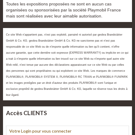
Toutes les expositions proposées ne sont en aucun cas
organisées ou sponsorisées par la société Playmobil France
mais sont réalisées avec leur aimable autorisation.
Ce site Web n'appartient pas, n'est pas exploité, parrainé ni autorisé par geobra Brandstätter
GmbH & Co. KG. geobra Brandstätter GmbH & Co. KG ne sanctionne pas et n'est pas
responsable de ce site Web ou de n'importe quelle information ou lien qu'il contient, n'offre
aucune garantie, que cette dernière soit expresse (EXPRESS WARRANTY) ou implicite en ce qui
a trait à n'importe quelle information ou lien trouvé sur ce site Web ou n'importe quel autre site
Web relié, n'est tenue par aucune des déclarations apparaissant sur ce site Web ou par celles
des personnes qui sont propriétaires ou qui exploitent ce site Web. Les marques de commerce
PLAYMOBIL®, PLAYMOBIL® SYSTEM X, PLAYMOBIL® RC TRAIN et PLAYMOBIL® FUNPARK
et les images protégées par un droit d'auteur des produits PLAYMOBIL® sont l'unique et
exclusive propriété de geobra Brandstätter GmbH & Co. KG, laquelle se réserve tous les droits à
leur égard.
Accès CLIENTS