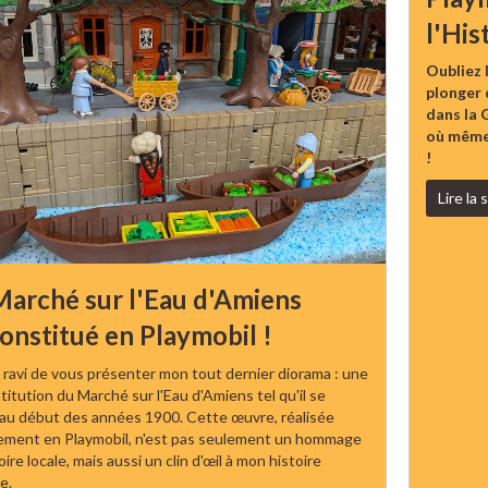
l'His
Oubliez 
plonger 
dans la 
où même 
!
Lire la 
Marché sur l'Eau d'Amiens
onstitué en Playmobil !
s ravi de vous présenter mon tout dernier diorama : une
titution du Marché sur l'Eau d'Amiens tel qu'il se
 au début des années 1900. Cette œuvre, réalisée
ement en Playmobil, n'est pas seulement un hommage
toire locale, mais aussi un clin d'œil à mon histoire
e.