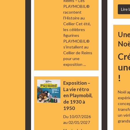
Reims – Les
PLAYMOBIL®
Lire 
racontent
l'Histoire au
Cellier Cet été,
les célèbres
Une
figurines
PLAYMOBIL®
Noë
s'installent au
Cellier de Reims
Cré
pour une
exposition ...
un
!
Exposition –
La vie rétro
Noël ap
en Playmobil,
expéri
de 1930 à
concep
1950
transf
un vér
Du 10/07/2026
grands
au 02/01/2027