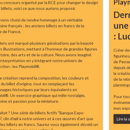
Play
au concours organisé par la BCE pour changer le design
billets, voici ce que nous aurions proposé.
Derr
vons choisi de rendre hommage à un véritable
une 
ine français : les anciens billets en francs de la
 de France.
: Lu
llets ont marqué plusieurs générations par la beauté
rs illustrations, mettant à l'honneur de grandes figures
Créer de
stoire, des arts et de la culture. Nous avons imaginé
figurines
interprétation en y intégrant notre univers de
de Perra
ction : les Playmobil®.
depuis d
la créati
 création reprend la composition, les couleurs et
de la rel
t du billet d'origine, tout en remplaçant les
plannings
nages historiques par leurs équivalents en
bil®. Un exercice graphique qui mêle nostalgie,
Pour tout
oine et passion pour la miniature.
événement
mes expo
ltat ? Une série de billets fictifs "Banque Expo-
, clin d'œil à notre univers et à ces œuvres d'art que
Lire la 
 les billets en francs. Saurez-vous également décelé un