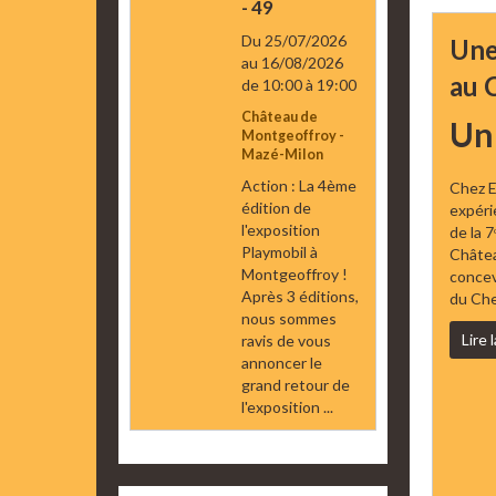
- 49
Du 25/07/2026
Une
au 16/08/2026
au 
de 10:00
à 19:00
Château de
Un 
Montgeoffroy -
Mazé-Milon
Action : La 4ème
Chez E
édition de
expéri
l'exposition
de la 
Playmobil à
Châtea
Montgeoffroy !
concev
Après 3 éditions,
du Che
nous sommes
Lire 
ravis de vous
annoncer le
grand retour de
l'exposition ...