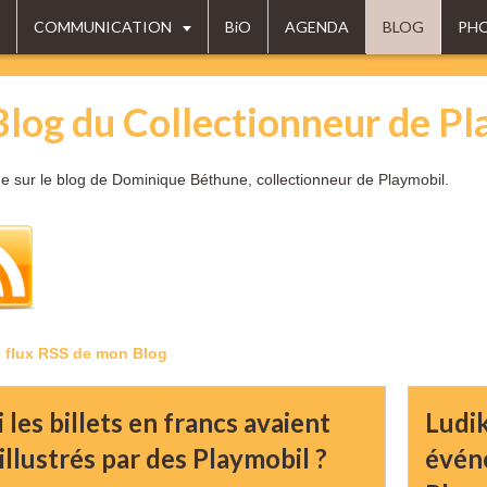
COMMUNICATION
BiO
AGENDA
BLOG
PH
Blog du Collectionneur de Pl
e sur le blog de Dominique Béthune, collectionneur de Playmobil.
e flux RSS de mon Blog
i les billets en francs avaient
Ludi
illustrés par des Playmobil ?
évén