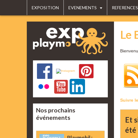
EXPOSITION
EVENEMENTS
REFERENCES
Le 
Bienvenu
Suivre l
Nos prochains
événements
Et s
été 
Playmobil :