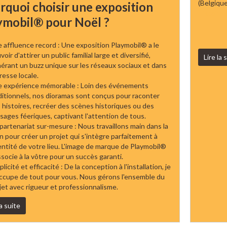
(Belgique
rquoi choisir une exposition
Histoire
ymobil® pour Noël ?
 affluence record : Une exposition Playmobil® a le
oir d'attirer un public familial large et diversifié,
Lire la 
érant un buzz unique sur les réseaux sociaux et dans
presse locale.
 expérience mémorable : Loin des événements
ditionnels, nos dioramas sont conçus pour raconter
 histoires, recréer des scènes historiques ou des
sages féeriques, captivant l'attention de tous.
partenariat sur-mesure : Nous travaillons main dans la
n pour créer un projet qui s'intègre parfaitement à
dentité de votre lieu. L'image de marque de Playmobil®
ssocie à la vôtre pour un succès garanti.
licité et efficacité : De la conception à l'installation, je
ccupe de tout pour vous. Nous gérons l'ensemble du
jet avec rigueur et professionnalisme.
la suite