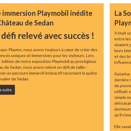
 immersion Playmobil inédite
La So
Château de Sedan
Play
défi relevé avec succès !
Il était 
entre les
vivaient 
xpo-Playmo, nous avons toujours à cœur de créer des
leurs bi
ences uniques et immersives pour les visiteurs. Lors
et des b
7ᵉ édition de notre exposition Playmobil au prestigieux
influence
u de Sedan, nous avons relevé un défi de taille :
oir un parcours immersif interactif racontant la quête
Katarina
valier de Sedan.
derrière 
de pouvoi
la suite
utilisait
simple mo
détruisai
dormeurs,
qu'il n'a
Elle savai