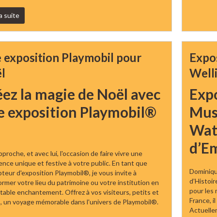
la suite
 exposition Playmobil pour
Expo
l
Well
ez la magie de Noël avec
Expo
e exposition Playmobil®
Mus
Wate
d’E
proche, et avec lui, l'occasion de faire vivre une
ence unique et festive à votre public. En tant que
Dominiqu
teur d'exposition Playmobil®, je vous invite à
d’Histoir
ormer votre lieu du patrimoine ou votre institution en
pour les
itable enchantement. Offrez à vos visiteurs, petits et
France, i
, un voyage mémorable dans l'univers de Playmobil®.
Actuelle