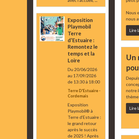
avec l’accueil, ...
petit 
Nous e
nous av
Exposition
Playmobil
Lire 
Terre
d’Estuaire :
Remontez le
temps et la
Un 
Loire
pou
Du 20/06/2026
au 17/09/2026
Depuis
de 13:30
à 18:00
concept
notre 
Terre D'Estuaire -
Cordemais
thèmes
Exposition
Lire 
Playmobil® à
Terre d’Estuaire :
le grand retour
après le succès
de 2025 ! Après