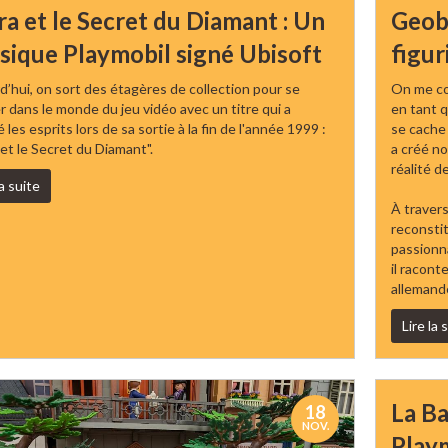
ra et le Secret du Diamant : Un
Geobr
ssique Playmobil signé Ubisoft
figur
d’hui, on sort des étagères de collection pour se
On me co
r dans le monde du jeu vidéo avec un titre qui a
en tant q
les esprits lors de sa sortie à la fin de l'année 1999 :
se cache 
 et le Secret du Diamant".
a créé n
réalité d
la suite
À travers
reconstit
passionna
il racont
allemande
Lire la 
La Ba
18
NOV.
Playm