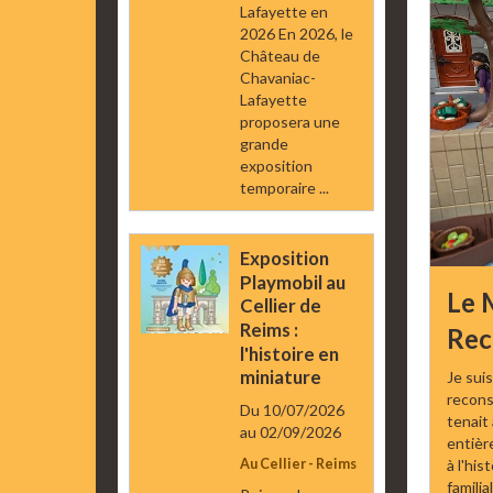
Lafayette en
2026 En 2026, le
Château de
Chavaniac-
Lafayette
proposera une
grande
exposition
temporaire ...
Exposition
Playmobil au
Le 
Cellier de
Reims :
Rec
l'histoire en
miniature
Je sui
recons
Du 10/07/2026
tenait
au 02/09/2026
entièr
à l'his
Au Cellier - Reims
familial