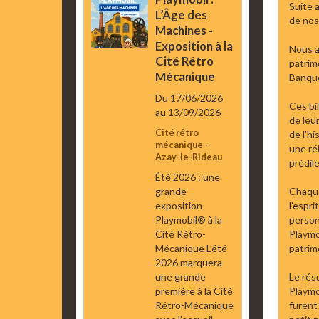
Suite 
L’Âge des
de nos 
Machines -
Exposition à la
Nous a
Cité Rétro
patrimo
Mécanique
Banque
Du 17/06/2026
Ces bi
au 13/09/2026
de leu
Cité rétro
de l'hi
mécanique -
une ré
Azay-le-Rideau
prédile
Été 2026 : une
grande
Chaque
exposition
l'espri
Playmobil® à la
person
Cité Rétro-
Playmo
Mécanique L’été
patrim
2026 marquera
une grande
Le résu
première à la Cité
Playmo"
Rétro-Mécanique
furent