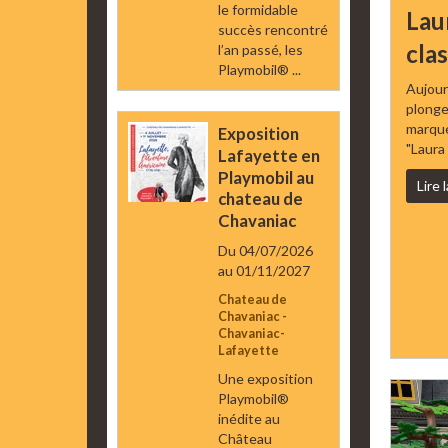
le formidable
Lau
succès rencontré
cla
l’an passé, les
Playmobil® ...
Aujour
plonge
marqué 
Exposition
"Laura
Lafayette en
Playmobil au
Lire 
chateau de
Chavaniac
Du 04/07/2026
au 01/11/2027
Chateau de
Chavaniac -
Chavaniac-
Lafayette
Une exposition
Playmobil®
inédite au
Château