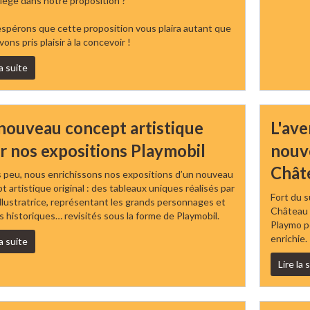
piège dans notre proposition ?
spérons que cette proposition vous plaira autant que
ons pris plaisir à la concevoir !
la suite
nouveau concept artistique
L'ave
r nos expositions Playmobil
nouve
Chât
 peu, nous enrichissons nos expositions d’un nouveau
 artistique original : des tableaux uniques réalisés par
Fort du s
illustratrice, représentant les grands personnages et
Château 
 historiques… revisités sous la forme de Playmobil.
Playmo p
enrichie.
la suite
Lire la 