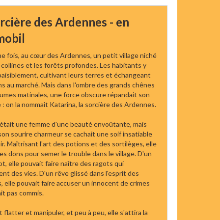
rcière des Ardennes - en
mobil
une fois, au cœur des Ardennes, un petit village niché
 collines et les forêts profondes. Les habitants y
paisiblement, cultivant leurs terres et échangeant
ens au marché. Mais dans l'ombre des grands chênes
rumes matinales, une force obscure répandait son
 : on la nommait Katarina, la sorcière des Ardennes.
 était une femme d'une beauté envoûtante, mais
son sourire charmeur se cachait une soif insatiable
r. Maîtrisant l'art des potions et des sortilèges, elle
 ses dons pour semer le trouble dans le village. D'un
t, elle pouvait faire naître des ragots qui
ent des vies. D'un rêve glissé dans l'esprit des
 elle pouvait faire accuser un innocent de crimes
vait pas commis.
t flatter et manipuler, et peu à peu, elle s'attira la