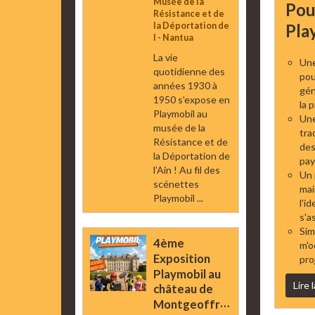
Musée de la
Pou
Résistance et de
Pla
la Déportation de
l - Nantua
La vie
Une
quotidienne des
pouv
années 1930 à
gén
1950 s’expose en
la 
Playmobil au
Une
musée de la
tra
Résistance et de
des
la Déportation de
pay
l’Ain ! Au fil des
Un 
scénettes
mai
Playmobil ...
l'i
s'a
Simp
4ème
m'o
Exposition
pro
Playmobil au
Lire 
château de
Montgeoffroy