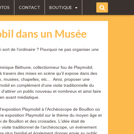
OTOS
CONTACT
BOUTIQUE
obil dans un Musée
 sort de l'ordinaire ? Pourquoi ne pas organiser une
inique Béthune, collectionneur fou de Playmobil,
ts à travers des mises en scène qu'il expose dans des
x, musées, chapelles, etc...
Ainsi, proposer une
obil en complément d'une visite traditionnelle du
'attirer un public nouveau et nombreux et ainsi faire
 en avant médiatique.
l'exposition Playmobil à l'Archéoscope de Bouillon où
une exposition Playmobil sur le thème du moyen âge et
 de Bouillon et des croisades. L'idée était de
e visite traditionnel de l'archéoscope, un événement
ore plus familial et également donner envie au public