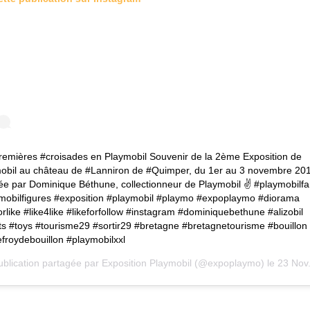
remières #croisades en Playmobil Souvenir de la 2ème Exposition de
obil au château de #Lanniron de #Quimper, du 1er au 3 novembre 20
sée par Dominique Béthune, collectionneur de Playmobil ✌️ #playmobilf
mobilfigures #exposition #playmobil #playmo #expoplaymo #diorama
orlike #like4like #likeforfollow #instagram #dominiquebethune #alizobil
ts #toys #tourisme29 #sortir29 #bretagne #bretagnetourisme #bouillon
froydebouillon #playmobilxxl
blication partagée par
Exposition Playmobil
(@expoplaymo) le
23 Nov. 2019 à 1 :46 