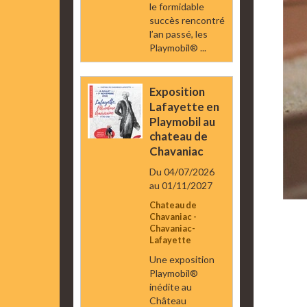
le formidable
succès rencontré
l’an passé, les
Playmobil® ...
Exposition
Lafayette en
Playmobil au
chateau de
Chavaniac
Du 04/07/2026
au 01/11/2027
Chateau de
Chavaniac -
Chavaniac-
Lafayette
Une exposition
Playmobil®
inédite au
Château