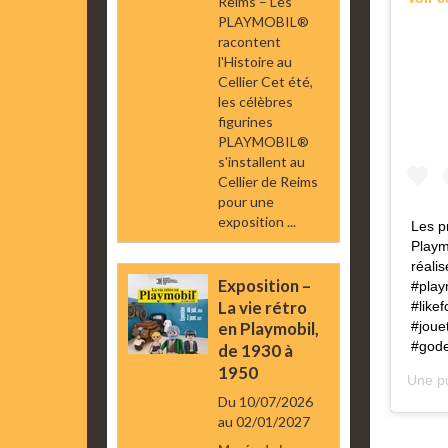
Reims – Les
PLAYMOBIL®
racontent
l'Histoire au
Cellier Cet été,
les célèbres
figurines
PLAYMOBIL®
s'installent au
Cellier de Reims
pour une
exposition ...
Les p
Playm
réali
Exposition –
#play
La vie rétro
#likef
#joue
en Playmobil,
#gode
de 1930 à
1950
Une pu
Du 10/07/2026
au 02/01/2027