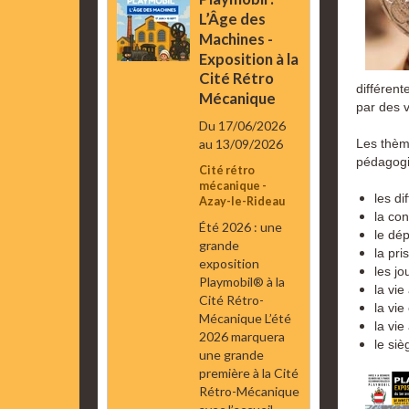
L’Âge des
Machines -
Exposition à la
Cité Rétro
différent
Mécanique
par des v
Du 17/06/2026
au 13/09/2026
Les thèm
pédagogi
Cité rétro
mécanique -
les di
Azay-le-Rideau
la con
Été 2026 : une
le dép
grande
la pr
exposition
les jo
Playmobil® à la
la vie
Cité Rétro-
la vie 
Mécanique L’été
la vi
2026 marquera
le si
une grande
première à la Cité
Rétro-Mécanique