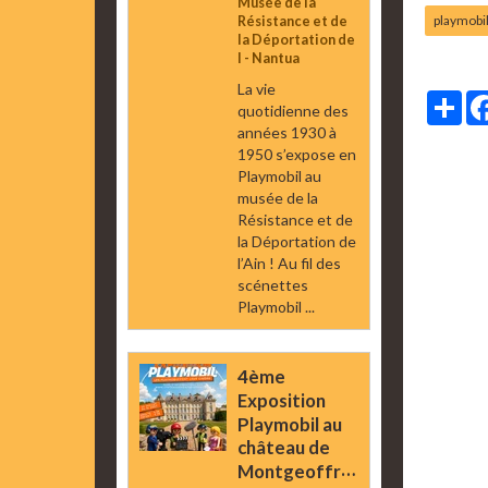
Musée de la
playmobi
Résistance et de
la Déportation de
l - Nantua
La vie
Par
quotidienne des
années 1930 à
1950 s’expose en
Playmobil au
musée de la
Résistance et de
la Déportation de
l’Ain ! Au fil des
scénettes
Playmobil ...
4ème
Exposition
Playmobil au
château de
Montgeoffroy