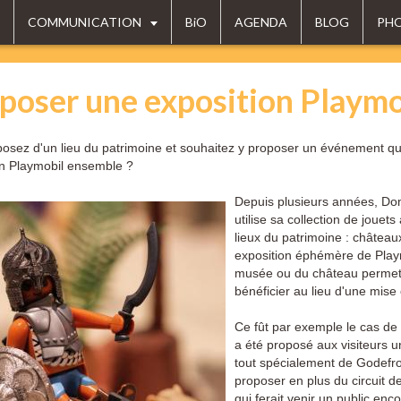
COMMUNICATION
BiO
AGENDA
BLOG
PH
poser une exposition Playm
osez d'un lieu du patrimoine et souhaitez y proposer un événement qui
on Playmobil ensemble ?
Depuis plusieurs années, Dom
utilise sa collection de joue
lieux du patrimoine : château
exposition éphémère de Playm
musée ou du château permet d
bénéficier au lieu d'une mise
Ce fût par exemple le cas de 
a été proposé aux visiteurs 
tout spécialement de Godefroi
proposer en plus du circuit d
qui ferait venir un public enc