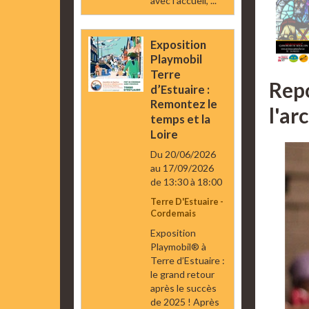
avec l’accueil, ...
Exposition
Playmobil
Terre
Repo
d’Estuaire :
Remontez le
l'ar
temps et la
Loire
Du 20/06/2026
au 17/09/2026
de 13:30
à 18:00
Terre D'Estuaire -
Cordemais
Exposition
Playmobil® à
Terre d’Estuaire :
le grand retour
après le succès
de 2025 ! Après