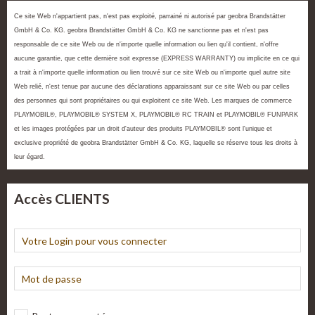
Ce site Web n'appartient pas, n'est pas exploité, parrainé ni autorisé par geobra Brandstätter
GmbH & Co. KG. geobra Brandstätter GmbH & Co. KG ne sanctionne pas et n'est pas
responsable de ce site Web ou de n'importe quelle information ou lien qu'il contient, n'offre
aucune garantie, que cette dernière soit expresse (EXPRESS WARRANTY) ou implicite en ce qui
a trait à n'importe quelle information ou lien trouvé sur ce site Web ou n'importe quel autre site
Web relié, n'est tenue par aucune des déclarations apparaissant sur ce site Web ou par celles
des personnes qui sont propriétaires ou qui exploitent ce site Web. Les marques de commerce
PLAYMOBIL®, PLAYMOBIL® SYSTEM X, PLAYMOBIL® RC TRAIN et PLAYMOBIL® FUNPARK
et les images protégées par un droit d'auteur des produits PLAYMOBIL® sont l'unique et
exclusive propriété de geobra Brandstätter GmbH & Co. KG, laquelle se réserve tous les droits à
leur égard.
Accès CLIENTS