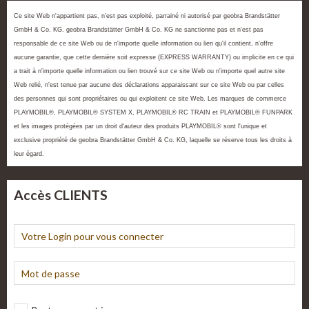
Ce site Web n'appartient pas, n'est pas exploité, parrainé ni autorisé par geobra Brandstätter
GmbH & Co. KG. geobra Brandstätter GmbH & Co. KG ne sanctionne pas et n'est pas
responsable de ce site Web ou de n'importe quelle information ou lien qu'il contient, n'offre
aucune garantie, que cette dernière soit expresse (EXPRESS WARRANTY) ou implicite en ce qui
a trait à n'importe quelle information ou lien trouvé sur ce site Web ou n'importe quel autre site
Web relié, n'est tenue par aucune des déclarations apparaissant sur ce site Web ou par celles
des personnes qui sont propriétaires ou qui exploitent ce site Web. Les marques de commerce
PLAYMOBIL®, PLAYMOBIL® SYSTEM X, PLAYMOBIL® RC TRAIN et PLAYMOBIL® FUNPARK
et les images protégées par un droit d'auteur des produits PLAYMOBIL® sont l'unique et
exclusive propriété de geobra Brandstätter GmbH & Co. KG, laquelle se réserve tous les droits à
leur égard.
Accès CLIENTS