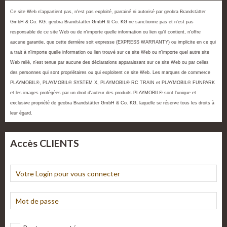
Ce site Web n'appartient pas, n'est pas exploité, parrainé ni autorisé par geobra Brandstätter
GmbH & Co. KG. geobra Brandstätter GmbH & Co. KG ne sanctionne pas et n'est pas
responsable de ce site Web ou de n'importe quelle information ou lien qu'il contient, n'offre
aucune garantie, que cette dernière soit expresse (EXPRESS WARRANTY) ou implicite en ce qui
a trait à n'importe quelle information ou lien trouvé sur ce site Web ou n'importe quel autre site
Web relié, n'est tenue par aucune des déclarations apparaissant sur ce site Web ou par celles
des personnes qui sont propriétaires ou qui exploitent ce site Web. Les marques de commerce
PLAYMOBIL®, PLAYMOBIL® SYSTEM X, PLAYMOBIL® RC TRAIN et PLAYMOBIL® FUNPARK
et les images protégées par un droit d'auteur des produits PLAYMOBIL® sont l'unique et
exclusive propriété de geobra Brandstätter GmbH & Co. KG, laquelle se réserve tous les droits à
leur égard.
Accès CLIENTS