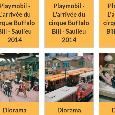
Playmobil -
Playmobil -
Pl
L'arrivée du
L'arrivée du
L'
irque Buffalo
cirque Buffalo
cirq
Bill - Saulieu
Bill - Saulieu
Bil
2014
2014
Diorama
Diorama
D