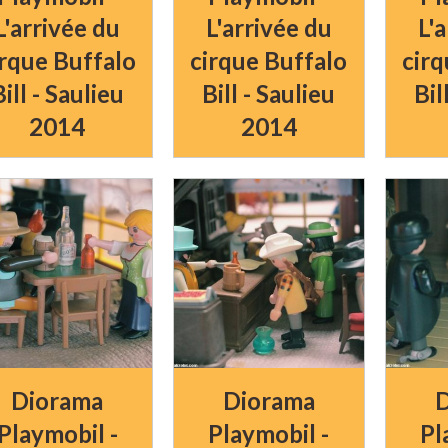
L'arrivée du
L'arrivée du
L'
irque Buffalo
cirque Buffalo
cirq
Bill - Saulieu
Bill - Saulieu
Bil
2014
2014
Diorama
Diorama
D
Playmobil -
Playmobil -
Pl