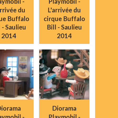
aymobil -
Playmobil -
arrivée du
L'arrivée du
ue Buffalo
cirque Buffalo
l - Saulieu
Bill - Saulieu
2014
2014
iorama
Diorama
aymobil -
Playmobil -