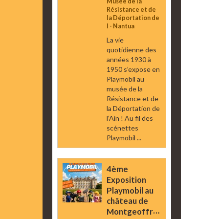
Musée de la
Résistance et de
la Déportation de
l - Nantua
La vie
quotidienne des
années 1930 à
1950 s’expose en
Playmobil au
musée de la
Résistance et de
la Déportation de
l’Ain ! Au fil des
scénettes
Playmobil ...
4ème
Exposition
Playmobil au
château de
Montgeoffroy