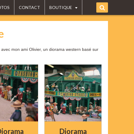
OTOS
CONTACT
BOUTIQUE
e
is avec mon ami Olivier, un diorama western basé sur
iorama
Diorama