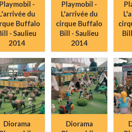
Playmobil -
Playmobil -
Pl
L'arrivée du
L'arrivée du
L'
irque Buffalo
cirque Buffalo
cirq
Bill - Saulieu
Bill - Saulieu
Bil
2014
2014
Diorama
Diorama
D