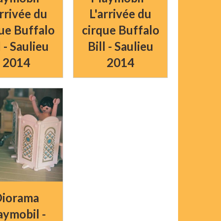
arrivée du
L'arrivée du
ue Buffalo
cirque Buffalo
l - Saulieu
Bill - Saulieu
2014
2014
iorama
aymobil -