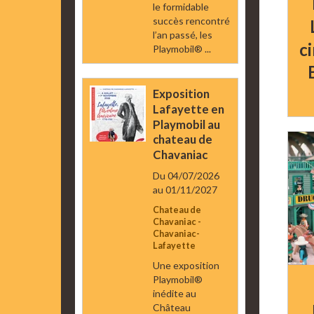
le formidable
succès rencontré
l’an passé, les
c
Playmobil® ...
Exposition
Lafayette en
Playmobil au
chateau de
Chavaniac
Du 04/07/2026
au 01/11/2027
Chateau de
Chavaniac -
Chavaniac-
Lafayette
Une exposition
Playmobil®
inédite au
Château