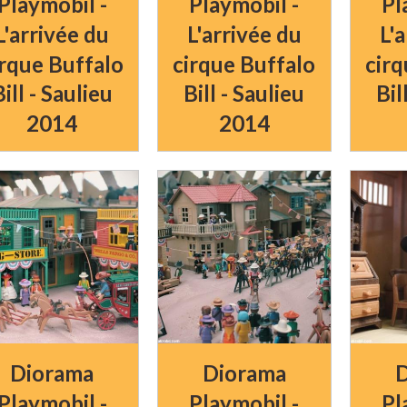
Playmobil -
Playmobil -
Pl
L'arrivée du
L'arrivée du
L'
irque Buffalo
cirque Buffalo
cirq
Bill - Saulieu
Bill - Saulieu
Bil
2014
2014
Diorama
Diorama
D
Playmobil -
Playmobil -
Pl