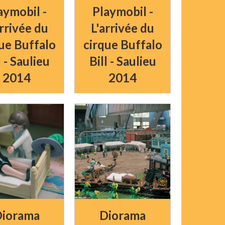
aymobil -
Playmobil -
arrivée du
L'arrivée du
ue Buffalo
cirque Buffalo
l - Saulieu
Bill - Saulieu
2014
2014
iorama
Diorama