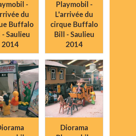
aymobil -
Playmobil -
arrivée du
L'arrivée du
ue Buffalo
cirque Buffalo
l - Saulieu
Bill - Saulieu
2014
2014
iorama
Diorama