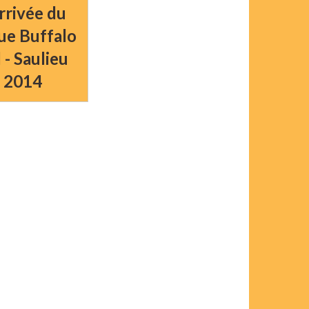
arrivée du
ue Buffalo
l - Saulieu
2014