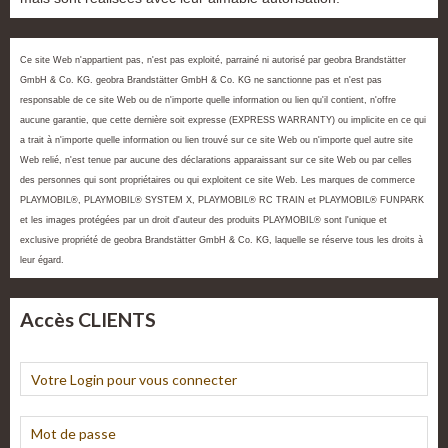
Ce site Web n'appartient pas, n'est pas exploité, parrainé ni autorisé par geobra Brandstätter
GmbH & Co. KG. geobra Brandstätter GmbH & Co. KG ne sanctionne pas et n'est pas
responsable de ce site Web ou de n'importe quelle information ou lien qu'il contient, n'offre
aucune garantie, que cette dernière soit expresse (EXPRESS WARRANTY) ou implicite en ce qui
a trait à n'importe quelle information ou lien trouvé sur ce site Web ou n'importe quel autre site
Web relié, n'est tenue par aucune des déclarations apparaissant sur ce site Web ou par celles
des personnes qui sont propriétaires ou qui exploitent ce site Web. Les marques de commerce
PLAYMOBIL®, PLAYMOBIL® SYSTEM X, PLAYMOBIL® RC TRAIN et PLAYMOBIL® FUNPARK
et les images protégées par un droit d'auteur des produits PLAYMOBIL® sont l'unique et
exclusive propriété de geobra Brandstätter GmbH & Co. KG, laquelle se réserve tous les droits à
leur égard.
Accès CLIENTS