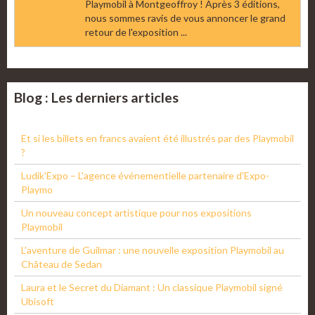
Playmobil à Montgeoffroy ! Après 3 éditions,
nous sommes ravis de vous annoncer le grand
retour de l'exposition ...
Blog : Les derniers articles
Et si les billets en francs avaient été illustrés par des Playmobil
?
Ludik'Expo – L'agence événementielle partenaire d'Expo-
Playmo
Un nouveau concept artistique pour nos expositions
Playmobil
L'aventure de Guilmar : une nouvelle exposition Playmobil au
Château de Sedan
Laura et le Secret du Diamant : Un classique Playmobil signé
Ubisoft