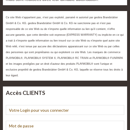
Ce site Web n'appartient pas, n'est pas exploité, parrainé ni autorisé par geobra Brandstätter
GmbH & Co. KG. geobra Brandstätter GmbH & Co. KG ne sanctionne pas et n'est pas
responsable de ce site Web ou de n'importe quelle information ou lien qu'il contient, n'offre
aucune garantie, que cette dernière soit expresse (EXPRESS WARRANTY) ou implicite en ce qui
a trait à n'importe quelle information ou lien trouvé sur ce site Web ou n'importe quel autre site
Web relié, n'est tenue par aucune des déclarations apparaissant sur ce site Web ou par celles
des personnes qui sont propriétaires ou qui exploitent ce site Web. Les marques de commerce
PLAYMOBIL®, PLAYMOBIL® SYSTEM X, PLAYMOBIL® RC TRAIN et PLAYMOBIL® FUNPARK
et les images protégées par un droit d'auteur des produits PLAYMOBIL® sont l'unique et
exclusive propriété de geobra Brandstätter GmbH & Co. KG, laquelle se réserve tous les droits à
leur égard.
Accès CLIENTS