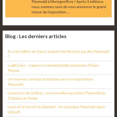
Playmobil à Montgeoffroy ! Après 3 éditions,
nous sommes ravis de vous annoncer le grand
retour de l'exposition ...
Blog : Les derniers articles
Et si les billets en francs avaient été illustrés par des Playmobil
?
Ludik'Expo – L'agence événementielle partenaire d'Expo-
Playmo
Un nouveau concept artistique pour nos expositions
Playmobil
L'aventure de Guilmar : une nouvelle exposition Playmobil au
Château de Sedan
Laura et le Secret du Diamant : Un classique Playmobil signé
Ubisoft