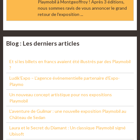
Playmobil à Montgeoffroy ! Après 3 éditions,
nous sommes ravis de vous annoncer le grand
retour de l'exposition ...
Blog : Les derniers articles
Et si les billets en francs avaient été illustrés par des Playmobil
?
Ludik'Expo – L'agence événementielle partenaire d'Expo-
Playmo
Un nouveau concept artistique pour nos expositions
Playmobil
L'aventure de Guilmar : une nouvelle exposition Playmobil au
Château de Sedan
Laura et le Secret du Diamant : Un classique Playmobil signé
Ubisoft