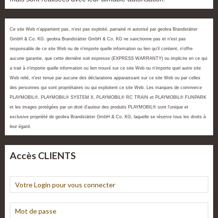
Ce site Web n'appartient pas, n'est pas exploité, parrainé ni autorisé par geobra Brandstätter
GmbH & Co. KG. geobra Brandstätter GmbH & Co. KG ne sanctionne pas et n'est pas
responsable de ce site Web ou de n'importe quelle information ou lien qu'il contient, n'offre
aucune garantie, que cette dernière soit expresse (EXPRESS WARRANTY) ou implicite en ce qui
a trait à n'importe quelle information ou lien trouvé sur ce site Web ou n'importe quel autre site
Web relié, n'est tenue par aucune des déclarations apparaissant sur ce site Web ou par celles
des personnes qui sont propriétaires ou qui exploitent ce site Web. Les marques de commerce
PLAYMOBIL®, PLAYMOBIL® SYSTEM X, PLAYMOBIL® RC TRAIN et PLAYMOBIL® FUNPARK
et les images protégées par un droit d'auteur des produits PLAYMOBIL® sont l'unique et
exclusive propriété de geobra Brandstätter GmbH & Co. KG, laquelle se réserve tous les droits à
leur égard.
Accès CLIENTS