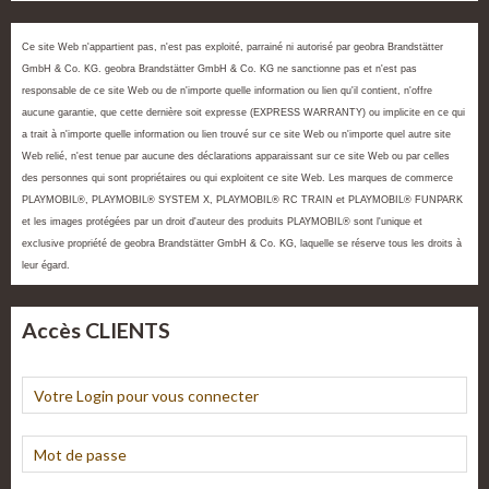
Ce site Web n'appartient pas, n'est pas exploité, parrainé ni autorisé par geobra Brandstätter
GmbH & Co. KG. geobra Brandstätter GmbH & Co. KG ne sanctionne pas et n'est pas
responsable de ce site Web ou de n'importe quelle information ou lien qu'il contient, n'offre
aucune garantie, que cette dernière soit expresse (EXPRESS WARRANTY) ou implicite en ce qui
a trait à n'importe quelle information ou lien trouvé sur ce site Web ou n'importe quel autre site
Web relié, n'est tenue par aucune des déclarations apparaissant sur ce site Web ou par celles
des personnes qui sont propriétaires ou qui exploitent ce site Web. Les marques de commerce
PLAYMOBIL®, PLAYMOBIL® SYSTEM X, PLAYMOBIL® RC TRAIN et PLAYMOBIL® FUNPARK
et les images protégées par un droit d'auteur des produits PLAYMOBIL® sont l'unique et
exclusive propriété de geobra Brandstätter GmbH & Co. KG, laquelle se réserve tous les droits à
leur égard.
Accès CLIENTS