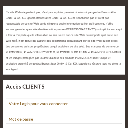
Ce site Web n'appartient pas, n'est pas exploité, parrainé ni autorisé par geobra Brandstätter
GmbH & Co. KG. geobra Brandstätter GmbH & Co. KG ne sanctionne pas et n'est pas
responsable de ce site Web ou de n'importe quelle information ou lien qu'il contient, n'offre
aucune garantie, que cette dernière soit expresse (EXPRESS WARRANTY) ou implicite en ce qui
a trait à n'importe quelle information ou lien trouvé sur ce site Web ou n'importe quel autre site
Web relié, n'est tenue par aucune des déclarations apparaissant sur ce site Web ou par celles
des personnes qui sont propriétaires ou qui exploitent ce site Web. Les marques de commerce
PLAYMOBIL®, PLAYMOBIL® SYSTEM X, PLAYMOBIL® RC TRAIN et PLAYMOBIL® FUNPARK
et les images protégées par un droit d'auteur des produits PLAYMOBIL® sont l'unique et
exclusive propriété de geobra Brandstätter GmbH & Co. KG, laquelle se réserve tous les droits à
leur égard.
Accès CLIENTS