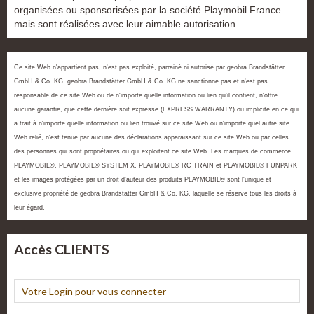
organisées ou sponsorisées par la société Playmobil France
mais sont réalisées avec leur aimable autorisation.
Ce site Web n'appartient pas, n'est pas exploité, parrainé ni autorisé par geobra Brandstätter
GmbH & Co. KG. geobra Brandstätter GmbH & Co. KG ne sanctionne pas et n'est pas
responsable de ce site Web ou de n'importe quelle information ou lien qu'il contient, n'offre
aucune garantie, que cette dernière soit expresse (EXPRESS WARRANTY) ou implicite en ce qui
a trait à n'importe quelle information ou lien trouvé sur ce site Web ou n'importe quel autre site
Web relié, n'est tenue par aucune des déclarations apparaissant sur ce site Web ou par celles
des personnes qui sont propriétaires ou qui exploitent ce site Web. Les marques de commerce
PLAYMOBIL®, PLAYMOBIL® SYSTEM X, PLAYMOBIL® RC TRAIN et PLAYMOBIL® FUNPARK
et les images protégées par un droit d'auteur des produits PLAYMOBIL® sont l'unique et
exclusive propriété de geobra Brandstätter GmbH & Co. KG, laquelle se réserve tous les droits à
leur égard.
Accès CLIENTS