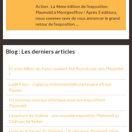
Action : La 4ème édition de l'exposition
Playmobil à Montgeoffroy ! Après 3 éditions,
nous sommes ravis de vous annoncer le grand
retour de l'exposition ...
Blog : Les derniers articles
Et si les billets en francs avaient été illustrés par des Playmobil
?
Ludik'Expo – L'agence événementielle partenaire d'Expo-
Playmo
Un nouveau concept artistique pour nos expositions
Playmobil
L'aventure de Guilmar : une nouvelle exposition Playmobil au
Château de Sedan
Laura et le Secret du Diamant : Un classique Playmobil signé