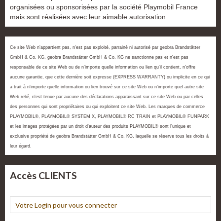
organisées ou sponsorisées par la société Playmobil France
mais sont réalisées avec leur aimable autorisation.
Ce site Web n'appartient pas, n'est pas exploité, parrainé ni autorisé par geobra Brandstätter
GmbH & Co. KG. geobra Brandstätter GmbH & Co. KG ne sanctionne pas et n'est pas
responsable de ce site Web ou de n'importe quelle information ou lien qu'il contient, n'offre
aucune garantie, que cette dernière soit expresse (EXPRESS WARRANTY) ou implicite en ce qui
a trait à n'importe quelle information ou lien trouvé sur ce site Web ou n'importe quel autre site
Web relié, n'est tenue par aucune des déclarations apparaissant sur ce site Web ou par celles
des personnes qui sont propriétaires ou qui exploitent ce site Web. Les marques de commerce
PLAYMOBIL®, PLAYMOBIL® SYSTEM X, PLAYMOBIL® RC TRAIN et PLAYMOBIL® FUNPARK
et les images protégées par un droit d'auteur des produits PLAYMOBIL® sont l'unique et
exclusive propriété de geobra Brandstätter GmbH & Co. KG, laquelle se réserve tous les droits à
leur égard.
Accès CLIENTS