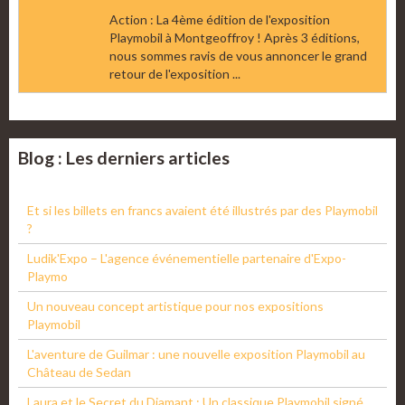
Action : La 4ème édition de l'exposition
Playmobil à Montgeoffroy ! Après 3 éditions,
nous sommes ravis de vous annoncer le grand
retour de l'exposition ...
Blog : Les derniers articles
Et si les billets en francs avaient été illustrés par des Playmobil
?
Ludik'Expo – L'agence événementielle partenaire d'Expo-
Playmo
Un nouveau concept artistique pour nos expositions
Playmobil
L'aventure de Guilmar : une nouvelle exposition Playmobil au
Château de Sedan
Laura et le Secret du Diamant : Un classique Playmobil signé