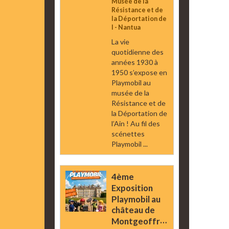
Musée de la
Résistance et de
la Déportation de
l - Nantua
La vie
quotidienne des
années 1930 à
1950 s’expose en
Playmobil au
musée de la
Résistance et de
la Déportation de
l’Ain ! Au fil des
scénettes
Playmobil ...
4ème
Exposition
Playmobil au
château de
Montgeoffroy