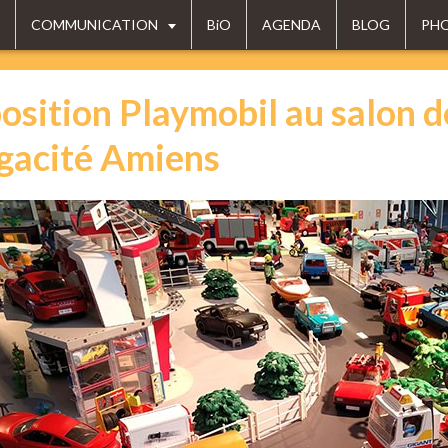
COMMUNICATION
BiO
AGENDA
BLOG
PH
osition Playmobil au salon d
acité Amiens