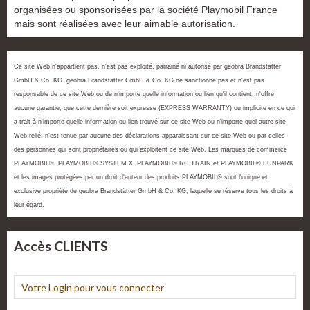
organisées ou sponsorisées par la société Playmobil France
mais sont réalisées avec leur aimable autorisation.
Ce site Web n'appartient pas, n'est pas exploité, parrainé ni autorisé par geobra Brandstätter
GmbH & Co. KG. geobra Brandstätter GmbH & Co. KG ne sanctionne pas et n'est pas
responsable de ce site Web ou de n'importe quelle information ou lien qu'il contient, n'offre
aucune garantie, que cette dernière soit expresse (EXPRESS WARRANTY) ou implicite en ce qui
a trait à n'importe quelle information ou lien trouvé sur ce site Web ou n'importe quel autre site
Web relié, n'est tenue par aucune des déclarations apparaissant sur ce site Web ou par celles
des personnes qui sont propriétaires ou qui exploitent ce site Web. Les marques de commerce
PLAYMOBIL®, PLAYMOBIL® SYSTEM X, PLAYMOBIL® RC TRAIN et PLAYMOBIL® FUNPARK
et les images protégées par un droit d'auteur des produits PLAYMOBIL® sont l'unique et
exclusive propriété de geobra Brandstätter GmbH & Co. KG, laquelle se réserve tous les droits à
leur égard.
Accès CLIENTS