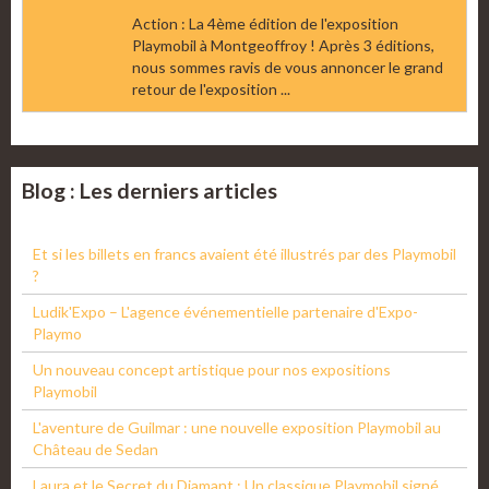
Action : La 4ème édition de l'exposition
Playmobil à Montgeoffroy ! Après 3 éditions,
nous sommes ravis de vous annoncer le grand
retour de l'exposition ...
Blog : Les derniers articles
Et si les billets en francs avaient été illustrés par des Playmobil
?
Ludik'Expo – L'agence événementielle partenaire d'Expo-
Playmo
Un nouveau concept artistique pour nos expositions
Playmobil
L'aventure de Guilmar : une nouvelle exposition Playmobil au
Château de Sedan
Laura et le Secret du Diamant : Un classique Playmobil signé