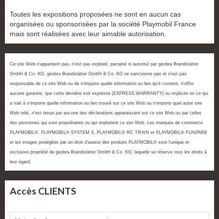
Toutes les expositions proposées ne sont en aucun cas
organisées ou sponsorisées par la société Playmobil France
mais sont réalisées avec leur aimable autorisation.
Ce site Web n'appartient pas, n'est pas exploité, parrainé ni autorisé par geobra Brandstätter
GmbH & Co. KG. geobra Brandstätter GmbH & Co. KG ne sanctionne pas et n'est pas
responsable de ce site Web ou de n'importe quelle information ou lien qu'il contient, n'offre
aucune garantie, que cette dernière soit expresse (EXPRESS WARRANTY) ou implicite en ce qui
a trait à n'importe quelle information ou lien trouvé sur ce site Web ou n'importe quel autre site
Web relié, n'est tenue par aucune des déclarations apparaissant sur ce site Web ou par celles
des personnes qui sont propriétaires ou qui exploitent ce site Web. Les marques de commerce
PLAYMOBIL®, PLAYMOBIL® SYSTEM X, PLAYMOBIL® RC TRAIN et PLAYMOBIL® FUNPARK
et les images protégées par un droit d'auteur des produits PLAYMOBIL® sont l'unique et
exclusive propriété de geobra Brandstätter GmbH & Co. KG, laquelle se réserve tous les droits à
leur égard.
Accès CLIENTS