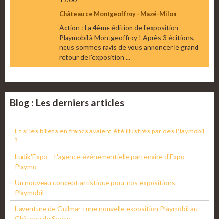
Château de Montgeoffroy - Mazé-Milon
Action : La 4ème édition de l'exposition
Playmobil à Montgeoffroy ! Après 3 éditions,
nous sommes ravis de vous annoncer le grand
retour de l'exposition ...
Blog : Les derniers articles
Et si les billets en francs avaient été illustrés par des Playmobil
?
Ludik'Expo – L'agence événementielle partenaire d'Expo-
Playmo
Un nouveau concept artistique pour nos expositions
Playmobil
L'aventure de Guilmar : une nouvelle exposition Playmobil au
Château de Sedan