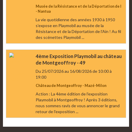
Musée de la Résistance et de la Déportation de l
- Nantua
La vie quotidienne des années 1930 à 1950
s’expose en Playmobil au musée de la
Résistance et de la Déportation de l’Ain ! Au fil
des scénettes Playmobil ...
4ème Exposition Playmobil au château
de Montgeoffroy - 49
Du 25/07/2026
au 16/08/2026
de 10:00
à
19:00
Château de Montgeoffroy - Mazé-Milon
Action : La 4ème édition de l'exposition
Playmobil à Montgeoffroy ! Après 3 éditions,
nous sommes ravis de vous annoncer le grand
retour de l'exposition ...