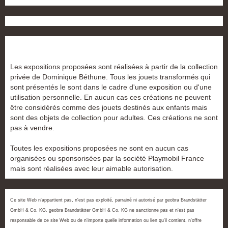
Les expositions proposées sont réalisées à partir de la collection
privée de Dominique Béthune. Tous les jouets transformés qui
sont présentés le sont dans le cadre d'une exposition ou d'une
utilisation personnelle. En aucun cas ces créations ne peuvent
être considérés comme des jouets destinés aux enfants mais
sont des objets de collection pour adultes. Ces créations ne sont
pas à vendre.
Toutes les expositions proposées ne sont en aucun cas
organisées ou sponsorisées par la société Playmobil France
mais sont réalisées avec leur aimable autorisation.
Ce site Web n'appartient pas, n'est pas exploité, parrainé ni autorisé par geobra Brandstätter
GmbH & Co. KG. geobra Brandstätter GmbH & Co. KG ne sanctionne pas et n'est pas
responsable de ce site Web ou de n'importe quelle information ou lien qu'il contient, n'offre