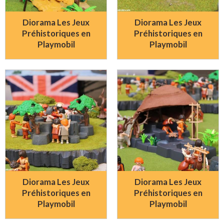
Diorama Les Jeux
Diorama Les Jeux
Préhistoriques en
Préhistoriques en
Playmobil
Playmobil
Diorama Les Jeux
Diorama Les Jeux
Préhistoriques en
Préhistoriques en
Playmobil
Playmobil