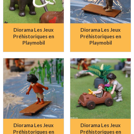
Diorama Les Jeux
Diorama Les Jeux
Préhistoriques en
Préhistoriques en
Playmobil
Playmobil
Diorama Les Jeux
Diorama Les Jeux
Préhistoriques en
Préhistoriques en