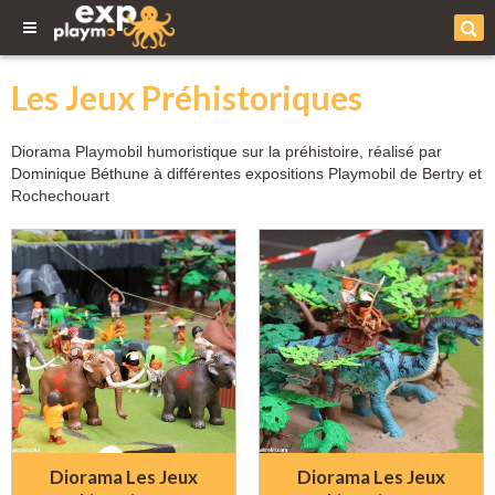
Les Jeux Préhistoriques
Diorama Playmobil humoristique sur la préhistoire, réalisé par
Dominique Béthune à différentes expositions Playmobil de Bertry et
Rochechouart
Diorama Les Jeux
Diorama Les Jeux