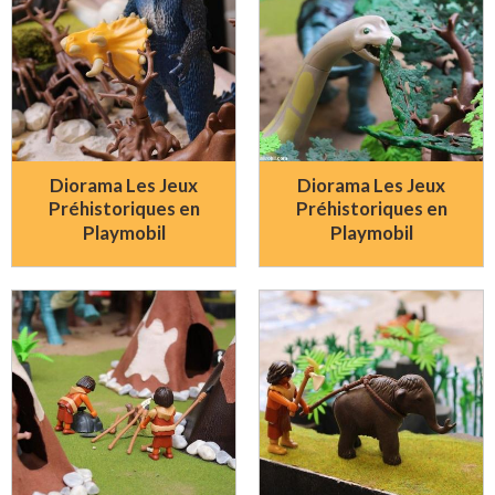
Diorama Les Jeux
Diorama Les Jeux
Préhistoriques en
Préhistoriques en
Playmobil
Playmobil