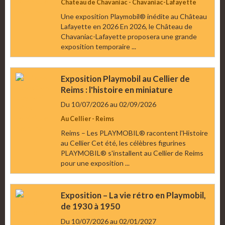
Chateau de Chavaniac - Chavaniac-Lafayette
Une exposition Playmobil® inédite au Château
Lafayette en 2026 En 2026, le Château de
Chavaniac-Lafayette proposera une grande
exposition temporaire ...
Exposition Playmobil au Cellier de
Reims : l'histoire en miniature
Du 10/07/2026
au 02/09/2026
Au Cellier - Reims
Reims – Les PLAYMOBIL® racontent l'Histoire
au Cellier Cet été, les célèbres figurines
PLAYMOBIL® s'installent au Cellier de Reims
pour une exposition ...
Exposition – La vie rétro en Playmobil,
de 1930 à 1950
Du 10/07/2026
au 02/01/2027