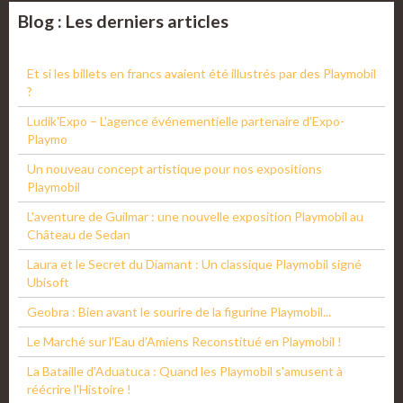
Blog : Les derniers articles
Et si les billets en francs avaient été illustrés par des Playmobil
?
Ludik'Expo – L'agence événementielle partenaire d'Expo-
Playmo
Un nouveau concept artistique pour nos expositions
Playmobil
L'aventure de Guilmar : une nouvelle exposition Playmobil au
Château de Sedan
Laura et le Secret du Diamant : Un classique Playmobil signé
Ubisoft
Geobra : Bien avant le sourire de la figurine Playmobil...
Le Marché sur l'Eau d'Amiens Reconstitué en Playmobil !
La Bataille d'Aduatuca : Quand les Playmobil s'amusent à
réécrire l'Histoire !