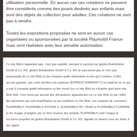
utilisation personnelle. En aucun cas ces créations ne peuvent
être considérés comme des jouets destinés aux enfants mais
sont des objets de collection pour adultes. Ces créations ne sont
pas à vendre.
Toutes les expositions proposées ne sont en aucun cas
organisées ou sponsorisées par la société Playmobil France
mais sont réalisées avec leur aimable autorisation.
Ce site Web n'appartient pas, n'est pas exploité, parrainé ni autorisé par geobra Brandstätter
GmbH & Co. KG. geobra Brandstätter GmbH & Co. KG ne sanctionne pas et n'est pas
responsable de ce site Web ou de n'importe quelle information ou lien qu'il contient, n'offre
aucune garantie, que cette dernière soit expresse (EXPRESS WARRANTY) ou implicite en ce qui
a trait à n'importe quelle information ou lien trouvé sur ce site Web ou n'importe quel autre site
Web relié, n'est tenue par aucune des déclarations apparaissant sur ce site Web ou par celles
des personnes qui sont propriétaires ou qui exploitent ce site Web. Les marques de commerce
PLAYMOBIL®, PLAYMOBIL® SYSTEM X, PLAYMOBIL® RC TRAIN et PLAYMOBIL® FUNPARK
et les images protégées par un droit d'auteur des produits PLAYMOBIL® sont l'unique et
exclusive propriété de geobra Brandstätter GmbH & Co. KG, laquelle se réserve tous les droits à
leur égard.