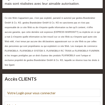
mais sont réalisées avec leur aimable autorisation.
Ce site Web n'appartient pas, n'est pas exploité, parrainé ni autorisé par geobra Brandstätter
GmbH & Co. KG. geobra Brandstätter GmbH & Co. KG ne sanctionne pas et n'est pas
responsable de ce site Web ou de n'importe quelle information ou lien qu'il contient, n'offre
aucune garantie, que cette dernière soit expresse (EXPRESS WARRANTY) ou implicite en ce qui
a trait à n'importe quelle information ou lien trouvé sur ce site Web ou n'importe quel autre site
Web relié, n'est tenue par aucune des déclarations apparaissant sur ce site Web ou par celles
des personnes qui sont propriétaires ou qui exploitent ce site Web. Les marques de commerce
PLAYMOBIL®, PLAYMOBIL® SYSTEM X, PLAYMOBIL® RC TRAIN et PLAYMOBIL® FUNPARK
et les images protégées par un droit d'auteur des produits PLAYMOBIL® sont l'unique et
exclusive propriété de geobra Brandstätter GmbH & Co. KG, laquelle se réserve tous les droits à
leur égard.
Accès CLIENTS