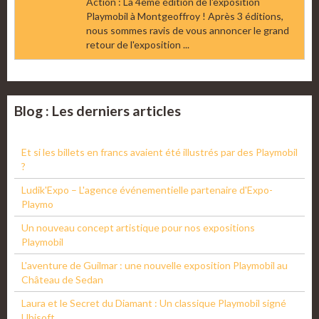
Action : La 4ème édition de l'exposition
Playmobil à Montgeoffroy ! Après 3 éditions,
nous sommes ravis de vous annoncer le grand
retour de l'exposition ...
Blog : Les derniers articles
Et si les billets en francs avaient été illustrés par des Playmobil
?
Ludik'Expo – L'agence événementielle partenaire d'Expo-
Playmo
Un nouveau concept artistique pour nos expositions
Playmobil
L'aventure de Guilmar : une nouvelle exposition Playmobil au
Château de Sedan
Laura et le Secret du Diamant : Un classique Playmobil signé
Ubisoft