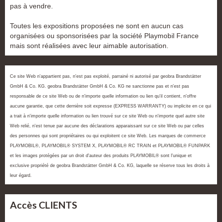
pas à vendre.
Toutes les expositions proposées ne sont en aucun cas
organisées ou sponsorisées par la société Playmobil France
mais sont réalisées avec leur aimable autorisation.
Ce site Web n'appartient pas, n'est pas exploité, parrainé ni autorisé par geobra Brandstätter
GmbH & Co. KG. geobra Brandstätter GmbH & Co. KG ne sanctionne pas et n'est pas
responsable de ce site Web ou de n'importe quelle information ou lien qu'il contient, n'offre
aucune garantie, que cette dernière soit expresse (EXPRESS WARRANTY) ou implicite en ce qui
a trait à n'importe quelle information ou lien trouvé sur ce site Web ou n'importe quel autre site
Web relié, n'est tenue par aucune des déclarations apparaissant sur ce site Web ou par celles
des personnes qui sont propriétaires ou qui exploitent ce site Web. Les marques de commerce
PLAYMOBIL®, PLAYMOBIL® SYSTEM X, PLAYMOBIL® RC TRAIN et PLAYMOBIL® FUNPARK
et les images protégées par un droit d'auteur des produits PLAYMOBIL® sont l'unique et
exclusive propriété de geobra Brandstätter GmbH & Co. KG, laquelle se réserve tous les droits à
leur égard.
Accès CLIENTS