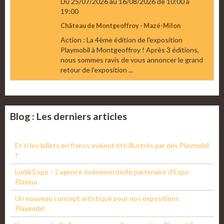
Du 25/07/2026
au 16/08/2026
de 10:00
à
19:00
Château de Montgeoffroy - Mazé-Milon
Action : La 4ème édition de l'exposition
Playmobil à Montgeoffroy ! Après 3 éditions,
nous sommes ravis de vous annoncer le grand
retour de l'exposition ...
Blog : Les derniers articles
Et si les billets en francs avaient été illustrés par des Playmobil
?
Ludik'Expo – L'agence événementielle partenaire d'Expo-
Playmo
Un nouveau concept artistique pour nos expositions
Playmobil