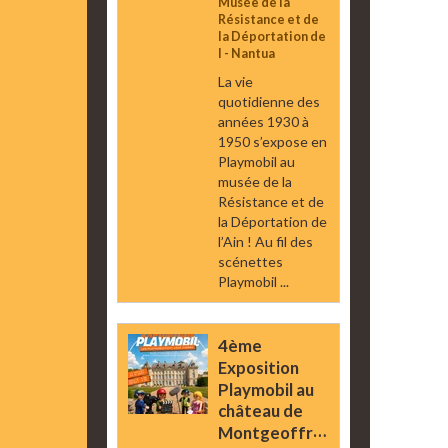
Musée de la
Résistance et de
la Déportation de
l - Nantua
La vie
quotidienne des
années 1930 à
1950 s’expose en
Playmobil au
musée de la
Résistance et de
la Déportation de
l’Ain ! Au fil des
scénettes
Playmobil ...
4ème
Exposition
Playmobil au
château de
Montgeoffroy