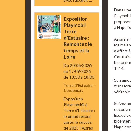
avec l’accueil, ...
Dans une
Playmobi
Exposition
proposera
Playmobil
à Napolé
Terre
d’Estuaire :
Ainsi il a
Remontez le
Malmaiso
temps et la
a offert 
Loire
Contraire
beaucoup
Du 20/06/2026
1814.
au 17/09/2026
de 13:30
à 18:00
Son amour
transfor
Terre D'Estuaire -
Cordemais
véritable
Exposition
Suivez no
Playmobil® à
découvrir
Terre d’Estuaire :
lieux d'e
le grand retour
bicentena
après le succès
Napoléon
de 2025 ! Après