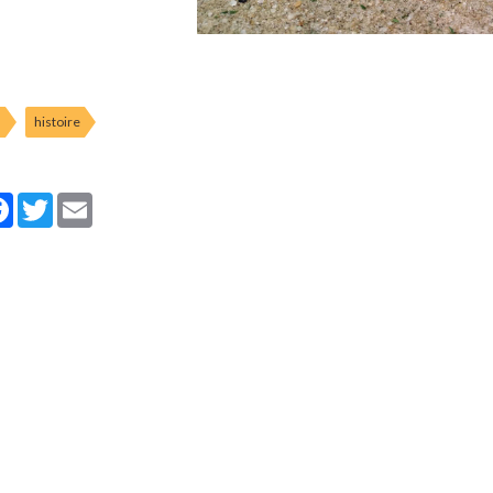
l
histoire
tager
Facebook
Twitter
Email