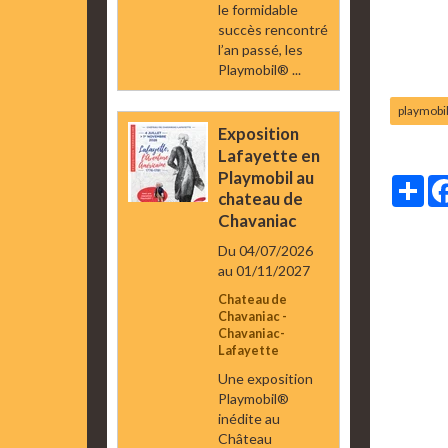
le formidable
succès rencontré
l’an passé, les
Playmobil® ...
playmobi
Exposition
Lafayette en
Playmobil au
Par
chateau de
Chavaniac
Du 04/07/2026
au 01/11/2027
Chateau de
Chavaniac -
Chavaniac-
Lafayette
Une exposition
Playmobil®
inédite au
Château