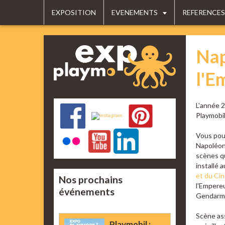
EXPOSITION
EVENEMENTS
REFERENCES
Nap
l'E
L'année 2
Playmobil
Vous pour
Napoléon
scènes q
installé 
et du Ci
Nos prochains
l'Empereu
événements
Gendarm
Scène ass
Playmobil :