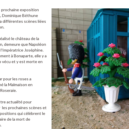
 prochaine exposition
l, Dominique Béthune
 différentes scènes liées
on.
 réalisé le château de la
n, demeure que Napoléon
à l'Impératrice Joséphine.
ment à Bonaparte, elle y a
 vécu et y est morte en
 pour les roses a
mé la Malmaison en
 Roseraie.
tre actualité pour
 les prochaines scènes et
xpositions qui célèbrent le
ire de la mort de
.