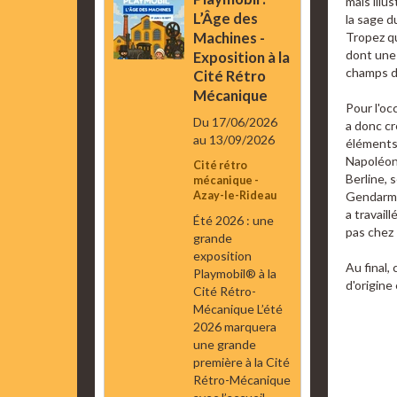
mais illu
L’Âge des
la sage 
Machines -
Tropez qu
dont une 
Exposition à la
champs de
Cité Rétro
Mécanique
Pour l'o
Du 17/06/2026
a donc cr
au 13/09/2026
éléments
Napoléon 
Cité rétro
Berline, 
mécanique -
Azay-le-Rideau
Gendarmes
a travail
Été 2026 : une
pas chez 
grande
exposition
Au final,
Playmobil® à la
d'origine 
Cité Rétro-
Mécanique L’été
2026 marquera
une grande
première à la Cité
Rétro-Mécanique