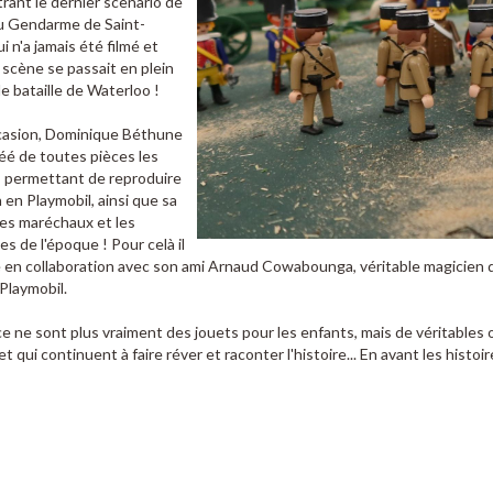
strant le dernier scènario de
du Gendarme de Saint-
i n'a jamais été filmé et
scène se passait en plein
 bataille de Waterloo !
ccasion, Dominique Béthune
éé de toutes pièces les
 permettant de reproduire
en Playmobil, ainsi que sa
ses maréchaux et les
 de l'époque ! Pour celà il
lé en collaboration avec son ami Arnaud Cowabounga, véritable magicien d
Playmobil.
 ce ne sont plus vraiment des jouets pour les enfants, mais de véritables 
et qui continuent à faire réver et raconter l'histoire... En avant les histoir