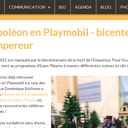
COMMUNICATION
BiO
AGENDA
BLOG
PH
oléon en Playmobil - bicente
mpereur
021 est marquée par le bincentenaire de la mort de l'Empereur. Pour l'occa
 sont au programme d'Expo-Playmo à travers différentes scènes et clin d'
rez déjà retrouver
 en Playmobil sur une des
ue Dominique Béthune a
au
Musée de la Gendarmerie
néma de Saint-Tropez
où
r rencontre les célèbres
es !
ez suréaliste sans doute,