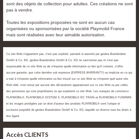
sont des objets de collection pour adultes. Ces créations ne sont
pas à vendre.
Toutes les expositions proposées ne sont en aucun cas
organisées ou sponsorisées par la société Playmobil France
mais sont réalisées avec leur aimable autorisation.
Ce site Web n'appartient pas, n'est pas exploité, parrainé ni autorisé par geobra Brandstätter
GmbH & Co. KG. geobra Brandstätter GmbH & Co. KG ne sanctionne pas et n'est pas
responsable de ce site Web ou de n'importe quelle information ou lien qu'il contient, n'offre
aucune garantie, que cette dernière soit expresse (EXPRESS WARRANTY) ou implicite en ce qui
a trait à n'importe quelle information ou lien trouvé sur ce site Web ou n'importe quel autre site
Web relié, n'est tenue par aucune des déclarations apparaissant sur ce site Web ou par celles
des personnes qui sont propriétaires ou qui exploitent ce site Web. Les marques de commerce
PLAYMOBIL®, PLAYMOBIL® SYSTEM X, PLAYMOBIL® RC TRAIN et PLAYMOBIL® FUNPARK
et les images protégées par un droit d'auteur des produits PLAYMOBIL® sont l'unique et
exclusive propriété de geobra Brandstätter GmbH & Co. KG, laquelle se réserve tous les droits à
leur égard.
Accès CLIENTS