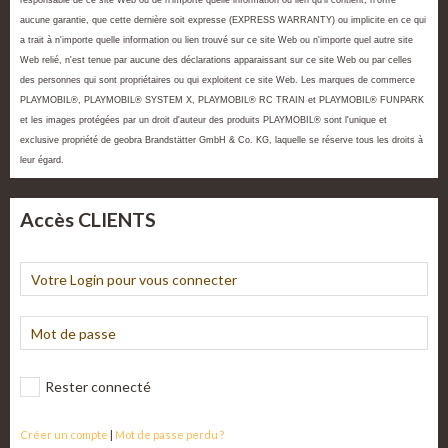
responsable de ce site Web ou de n'importe quelle information ou lien qu'il contient, n'offre
aucune garantie, que cette dernière soit expresse (EXPRESS WARRANTY) ou implicite en ce qui
a trait à n'importe quelle information ou lien trouvé sur ce site Web ou n'importe quel autre site
Web relié, n'est tenue par aucune des déclarations apparaissant sur ce site Web ou par celles
des personnes qui sont propriétaires ou qui exploitent ce site Web. Les marques de commerce
PLAYMOBIL®, PLAYMOBIL® SYSTEM X, PLAYMOBIL® RC TRAIN et PLAYMOBIL® FUNPARK
et les images protégées par un droit d'auteur des produits PLAYMOBIL® sont l'unique et
exclusive propriété de geobra Brandstätter GmbH & Co. KG, laquelle se réserve tous les droits à
leur égard.
Accès CLIENTS
Rester connecté
Créer un compte
|
Mot de passe perdu ?