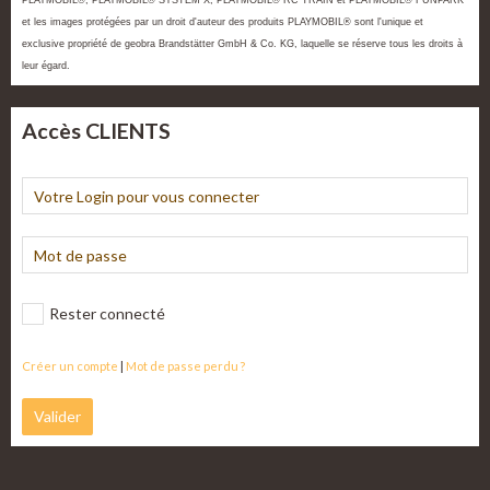
PLAYMOBIL®, PLAYMOBIL® SYSTEM X, PLAYMOBIL® RC TRAIN et PLAYMOBIL® FUNPARK
et les images protégées par un droit d'auteur des produits PLAYMOBIL® sont l'unique et
exclusive propriété de geobra Brandstätter GmbH & Co. KG, laquelle se réserve tous les droits à
leur égard.
Accès CLIENTS
Rester connecté
Créer un compte
|
Mot de passe perdu ?
Valider