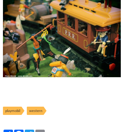
playmobil
western
Partager
Facebook
Twitter
Email