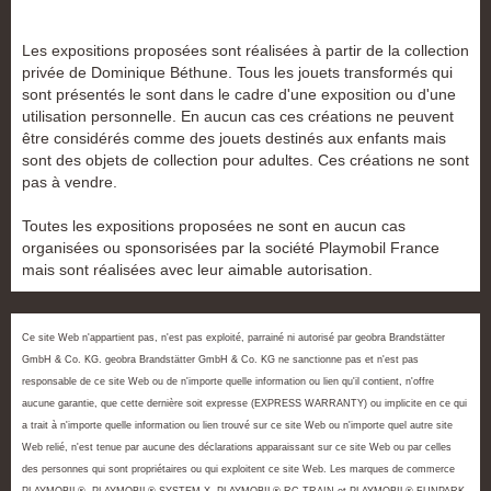
Les expositions proposées sont réalisées à partir de la collection
privée de Dominique Béthune. Tous les jouets transformés qui
sont présentés le sont dans le cadre d'une exposition ou d'une
utilisation personnelle. En aucun cas ces créations ne peuvent
être considérés comme des jouets destinés aux enfants mais
sont des objets de collection pour adultes. Ces créations ne sont
pas à vendre.
Toutes les expositions proposées ne sont en aucun cas
organisées ou sponsorisées par la société Playmobil France
mais sont réalisées avec leur aimable autorisation.
Ce site Web n'appartient pas, n'est pas exploité, parrainé ni autorisé par geobra Brandstätter
GmbH & Co. KG. geobra Brandstätter GmbH & Co. KG ne sanctionne pas et n'est pas
responsable de ce site Web ou de n'importe quelle information ou lien qu'il contient, n'offre
aucune garantie, que cette dernière soit expresse (EXPRESS WARRANTY) ou implicite en ce qui
a trait à n'importe quelle information ou lien trouvé sur ce site Web ou n'importe quel autre site
Web relié, n'est tenue par aucune des déclarations apparaissant sur ce site Web ou par celles
des personnes qui sont propriétaires ou qui exploitent ce site Web. Les marques de commerce