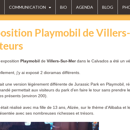
COMMUNICATION
BiO
AGENDA
BLOG
PH
osition Playmobil de Villers
iteurs
exposition
Playmobil
de
Villers-Sur-Mer
dans le Calvados a été un vér
lement, j'y ai exposé 2 dioramas différents.
ait une version légèrement différente de Jurassic Park en Playmobil, réa
ndé permettait aux visiteurs du park d'en faire le tour sans prendre l
es présents (environ 200).
tait réalisé avec ma fille de 13 ans, Alizée, sur le thème d'Alibaba e
résentée avec ses nombreuses richesses et trésors.