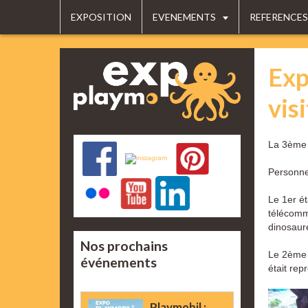
EXPOSITION
EVENEMENTS
REFERENCES
Exp
vis
La 3ème 
Personnel
Le 1er ét
télécomma
dinosaur
Nos prochains
Le 2ème é
événements
était rep
Playmobil :