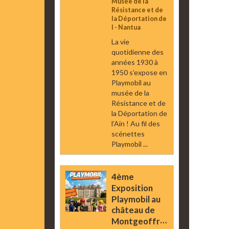
Musée de la
Résistance et de
la Déportation de
l - Nantua
La vie
quotidienne des
années 1930 à
1950 s’expose en
Playmobil au
musée de la
Résistance et de
la Déportation de
l’Ain ! Au fil des
scénettes
Playmobil ...
4ème
Exposition
Playmobil au
château de
Montgeoffroy