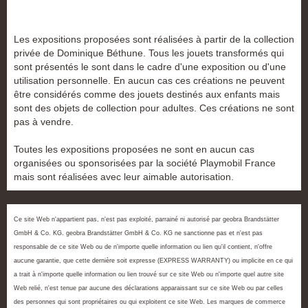
Les expositions proposées sont réalisées à partir de la collection
privée de Dominique Béthune. Tous les jouets transformés qui
sont présentés le sont dans le cadre d'une exposition ou d'une
utilisation personnelle. En aucun cas ces créations ne peuvent
être considérés comme des jouets destinés aux enfants mais
sont des objets de collection pour adultes. Ces créations ne sont
pas à vendre.
Toutes les expositions proposées ne sont en aucun cas
organisées ou sponsorisées par la société Playmobil France
mais sont réalisées avec leur aimable autorisation.
Ce site Web n'appartient pas, n'est pas exploité, parrainé ni autorisé par geobra Brandstätter
GmbH & Co. KG. geobra Brandstätter GmbH & Co. KG ne sanctionne pas et n'est pas
responsable de ce site Web ou de n'importe quelle information ou lien qu'il contient, n'offre
aucune garantie, que cette dernière soit expresse (EXPRESS WARRANTY) ou implicite en ce qui
a trait à n'importe quelle information ou lien trouvé sur ce site Web ou n'importe quel autre site
Web relié, n'est tenue par aucune des déclarations apparaissant sur ce site Web ou par celles
des personnes qui sont propriétaires ou qui exploitent ce site Web. Les marques de commerce