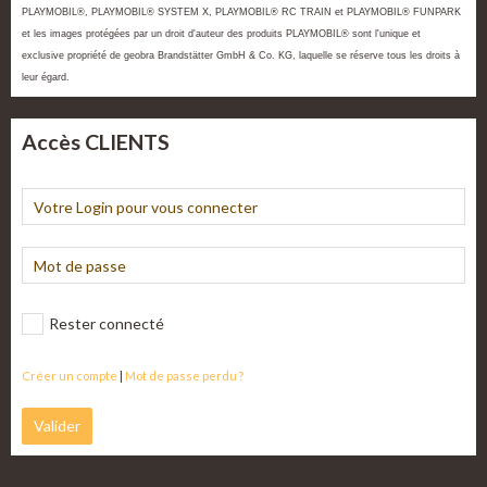
PLAYMOBIL®, PLAYMOBIL® SYSTEM X, PLAYMOBIL® RC TRAIN et PLAYMOBIL® FUNPARK
et les images protégées par un droit d'auteur des produits PLAYMOBIL® sont l'unique et
exclusive propriété de geobra Brandstätter GmbH & Co. KG, laquelle se réserve tous les droits à
leur égard.
Accès CLIENTS
Rester connecté
Créer un compte
|
Mot de passe perdu ?
Valider