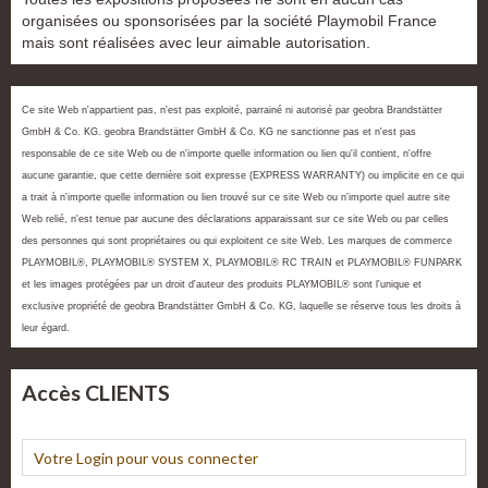
organisées ou sponsorisées par la société Playmobil France
mais sont réalisées avec leur aimable autorisation.
Ce site Web n'appartient pas, n'est pas exploité, parrainé ni autorisé par geobra Brandstätter
GmbH & Co. KG. geobra Brandstätter GmbH & Co. KG ne sanctionne pas et n'est pas
responsable de ce site Web ou de n'importe quelle information ou lien qu'il contient, n'offre
aucune garantie, que cette dernière soit expresse (EXPRESS WARRANTY) ou implicite en ce qui
a trait à n'importe quelle information ou lien trouvé sur ce site Web ou n'importe quel autre site
Web relié, n'est tenue par aucune des déclarations apparaissant sur ce site Web ou par celles
des personnes qui sont propriétaires ou qui exploitent ce site Web. Les marques de commerce
PLAYMOBIL®, PLAYMOBIL® SYSTEM X, PLAYMOBIL® RC TRAIN et PLAYMOBIL® FUNPARK
et les images protégées par un droit d'auteur des produits PLAYMOBIL® sont l'unique et
exclusive propriété de geobra Brandstätter GmbH & Co. KG, laquelle se réserve tous les droits à
leur égard.
Accès CLIENTS