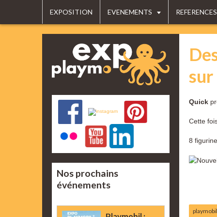
EXPOSITION
EVENEMENTS
REFERENCES
Des
sur
Quick
pr
Cette foi
8 figuri
Nos prochains
événements
playmobi
Playmobil :