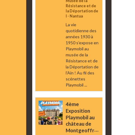
Musée de la
Résistance et de
la Déportation de
l - Nantua
La vie
quotidienne des
années 1930 à
1950 s’expose en
Playmobil au
musée de la
Résistance et de
la Déportation de
l’Ain ! Au fil des
scénettes
Playmobil ...
4ème
Exposition
Playmobil au
château de
Montgeoffroy