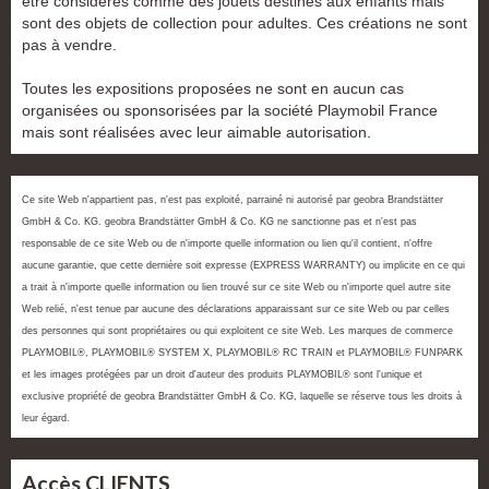
être considérés comme des jouets destinés aux enfants mais
sont des objets de collection pour adultes. Ces créations ne sont
pas à vendre.
Toutes les expositions proposées ne sont en aucun cas
organisées ou sponsorisées par la société Playmobil France
mais sont réalisées avec leur aimable autorisation.
Ce site Web n'appartient pas, n'est pas exploité, parrainé ni autorisé par geobra Brandstätter
GmbH & Co. KG. geobra Brandstätter GmbH & Co. KG ne sanctionne pas et n'est pas
responsable de ce site Web ou de n'importe quelle information ou lien qu'il contient, n'offre
aucune garantie, que cette dernière soit expresse (EXPRESS WARRANTY) ou implicite en ce qui
a trait à n'importe quelle information ou lien trouvé sur ce site Web ou n'importe quel autre site
Web relié, n'est tenue par aucune des déclarations apparaissant sur ce site Web ou par celles
des personnes qui sont propriétaires ou qui exploitent ce site Web. Les marques de commerce
PLAYMOBIL®, PLAYMOBIL® SYSTEM X, PLAYMOBIL® RC TRAIN et PLAYMOBIL® FUNPARK
et les images protégées par un droit d'auteur des produits PLAYMOBIL® sont l'unique et
exclusive propriété de geobra Brandstätter GmbH & Co. KG, laquelle se réserve tous les droits à
leur égard.
Accès CLIENTS