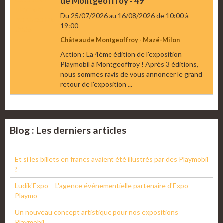
de Montgeoffroy - 49
Du 25/07/2026
au 16/08/2026
de 10:00
à
19:00
Château de Montgeoffroy - Mazé-Milon
Action : La 4ème édition de l'exposition
Playmobil à Montgeoffroy ! Après 3 éditions,
nous sommes ravis de vous annoncer le grand
retour de l'exposition ...
Blog : Les derniers articles
Et si les billets en francs avaient été illustrés par des Playmobil
?
Ludik'Expo – L'agence événementielle partenaire d'Expo-
Playmo
Un nouveau concept artistique pour nos expositions
Playmobil