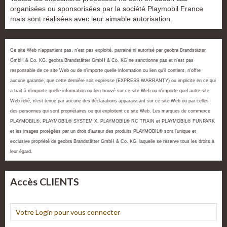
organisées ou sponsorisées par la société Playmobil France
mais sont réalisées avec leur aimable autorisation.
Ce site Web n'appartient pas, n'est pas exploité, parrainé ni autorisé par geobra Brandstätter
GmbH & Co. KG. geobra Brandstätter GmbH & Co. KG ne sanctionne pas et n'est pas
responsable de ce site Web ou de n'importe quelle information ou lien qu'il contient, n'offre
aucune garantie, que cette dernière soit expresse (EXPRESS WARRANTY) ou implicite en ce qui
a trait à n'importe quelle information ou lien trouvé sur ce site Web ou n'importe quel autre site
Web relié, n'est tenue par aucune des déclarations apparaissant sur ce site Web ou par celles
des personnes qui sont propriétaires ou qui exploitent ce site Web. Les marques de commerce
PLAYMOBIL®, PLAYMOBIL® SYSTEM X, PLAYMOBIL® RC TRAIN et PLAYMOBIL® FUNPARK
et les images protégées par un droit d'auteur des produits PLAYMOBIL® sont l'unique et
exclusive propriété de geobra Brandstätter GmbH & Co. KG, laquelle se réserve tous les droits à
leur égard.
Accès CLIENTS