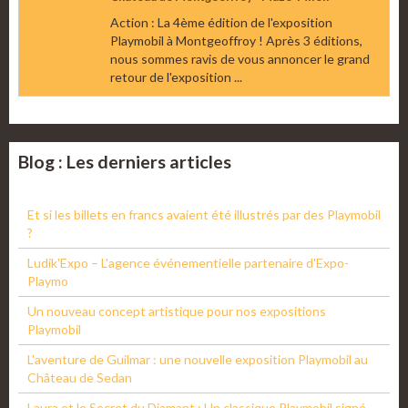
Action : La 4ème édition de l'exposition
Playmobil à Montgeoffroy ! Après 3 éditions,
nous sommes ravis de vous annoncer le grand
retour de l'exposition ...
Blog : Les derniers articles
Et si les billets en francs avaient été illustrés par des Playmobil
?
Ludik'Expo – L'agence événementielle partenaire d'Expo-
Playmo
Un nouveau concept artistique pour nos expositions
Playmobil
L'aventure de Guilmar : une nouvelle exposition Playmobil au
Château de Sedan
Laura et le Secret du Diamant : Un classique Playmobil signé