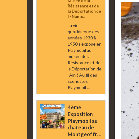
Musée de la
Résistance et de
la Déportation de
l - Nantua
La vie
quotidienne des
années 1930 à
1950 s’expose en
Playmobil au
musée de la
Résistance et de
la Déportation de
l’Ain ! Au fil des
scénettes
Playmobil ...
4ème
Exposition
Playmobil au
château de
Montgeoffroy