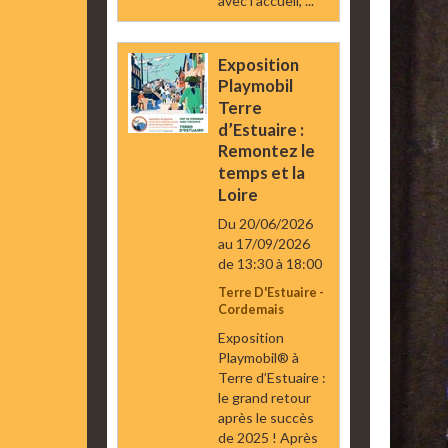
avec l’accueil, ...
Exposition
Playmobil
Terre
d’Estuaire :
Remontez le
temps et la
Loire
Du 20/06/2026
au 17/09/2026
de 13:30
à 18:00
Terre D'Estuaire -
Cordemais
Exposition
Playmobil® à
Terre d’Estuaire :
le grand retour
après le succès
de 2025 ! Après