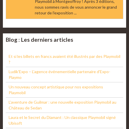
Playmobil à Montgeoffroy ! Après 3 éditions,
nous sommes ravis de vous annoncer le grand
retour de l'exposition ...
Blog : Les derniers articles
Et si les billets en francs avaient été illustrés par des Playmobil
?
Ludik'Expo – L'agence événementielle partenaire d'Expo-
Playmo
Un nouveau concept artistique pour nos expositions
Playmobil
L'aventure de Guilmar : une nouvelle exposition Playmobil au
Château de Sedan
Laura et le Secret du Diamant : Un classique Playmobil signé
Ubisoft