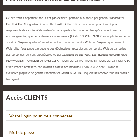
Ce site Web n'appartient pas, n'est pas exploité, parrainé ni autorisé par geobra Brandstätter
GmbH & Co. KG. geobra Brandstätter GmbH & Co. KG ne sanctionne pas et n'est pas
responsable de ce site Web ou de n'importe quelle information ou lien qu'il contient, n'offre
aucune garantie, que cette dernière soit expresse (EXPRESS WARRANTY) ou implicite en ce qui
a trait à n'importe quelle information ou lien trouvé sur ce site Web ou n'importe quel autre site
Web relié, n'est tenue par aucune des déclarations apparaissant sur ce site Web ou par celles
des personnes qui sont propriétaires ou qui exploitent ce site Web. Les marques de commerce
PLAYMOBIL®, PLAYMOBIL® SYSTEM X, PLAYMOBIL® RC TRAIN et PLAYMOBIL® FUNPARK
et les images protégées par un droit d'auteur des produits PLAYMOBIL® sont l'unique et
exclusive propriété de geobra Brandstätter GmbH & Co. KG, laquelle se réserve tous les droits à
leur égard.
Accès CLIENTS