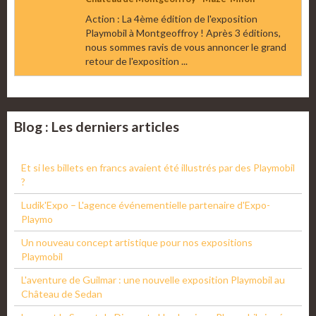
Action : La 4ème édition de l'exposition
Playmobil à Montgeoffroy ! Après 3 éditions,
nous sommes ravis de vous annoncer le grand
retour de l'exposition ...
Blog : Les derniers articles
Et si les billets en francs avaient été illustrés par des Playmobil
?
Ludik'Expo – L'agence événementielle partenaire d'Expo-
Playmo
Un nouveau concept artistique pour nos expositions
Playmobil
L'aventure de Guilmar : une nouvelle exposition Playmobil au
Château de Sedan