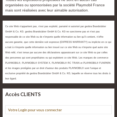
organisées ou sponsorisées par la société Playmobil France
mais sont réalisées avec leur aimable autorisation.
Ce site Web n'appartient pas, n'est pas exploité, parrainé ni autorisé par geobra Brandstätter
GmbH & Co. KG. geobra Brandstätter GmbH & Co. KG ne sanctionne pas et n'est pas
responsable de ce site Web ou de n'importe quelle information ou lien qu'il contient, n'offre
aucune garantie, que cette dernière soit expresse (EXPRESS WARRANTY) ou implicite en ce qui
a trait à n'importe quelle information ou lien trouvé sur ce site Web ou n'importe quel autre site
Web relié, n'est tenue par aucune des déclarations apparaissant sur ce site Web ou par celles
des personnes qui sont propriétaires ou qui exploitent ce site Web. Les marques de commerce
PLAYMOBIL®, PLAYMOBIL® SYSTEM X, PLAYMOBIL® RC TRAIN et PLAYMOBIL® FUNPARK
et les images protégées par un droit d'auteur des produits PLAYMOBIL® sont l'unique et
exclusive propriété de geobra Brandstätter GmbH & Co. KG, laquelle se réserve tous les droits à
leur égard.
Accès CLIENTS