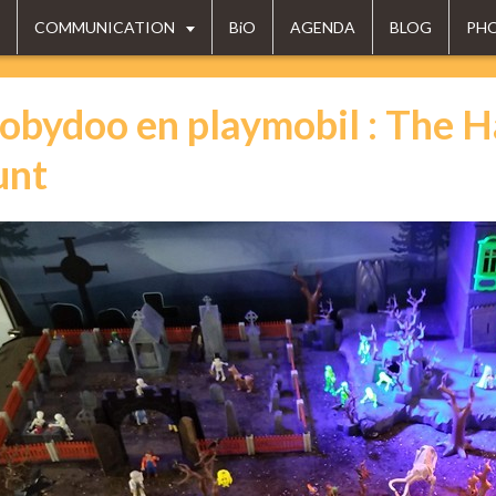
COMMUNICATION
BiO
AGENDA
BLOG
PH
obydoo en playmobil : The 
unt