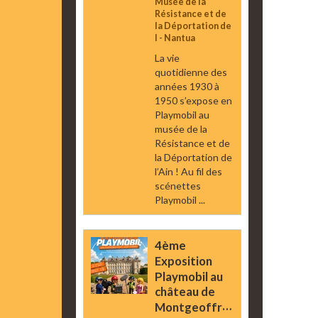
Musée de la
Résistance et de
la Déportation de
l - Nantua
La vie
quotidienne des
années 1930 à
1950 s’expose en
Playmobil au
musée de la
Résistance et de
la Déportation de
l’Ain ! Au fil des
scénettes
Playmobil ...
4ème
Exposition
Playmobil au
château de
Montgeoffroy