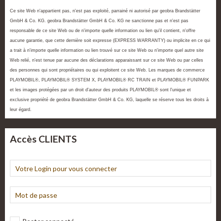
Ce site Web n'appartient pas, n'est pas exploité, parrainé ni autorisé par geobra Brandstätter
GmbH & Co. KG. geobra Brandstätter GmbH & Co. KG ne sanctionne pas et n'est pas
responsable de ce site Web ou de n'importe quelle information ou lien qu'il contient, n'offre
aucune garantie, que cette dernière soit expresse (EXPRESS WARRANTY) ou implicite en ce qui
a trait à n'importe quelle information ou lien trouvé sur ce site Web ou n'importe quel autre site
Web relié, n'est tenue par aucune des déclarations apparaissant sur ce site Web ou par celles
des personnes qui sont propriétaires ou qui exploitent ce site Web. Les marques de commerce
PLAYMOBIL®, PLAYMOBIL® SYSTEM X, PLAYMOBIL® RC TRAIN et PLAYMOBIL® FUNPARK
et les images protégées par un droit d'auteur des produits PLAYMOBIL® sont l'unique et
exclusive propriété de geobra Brandstätter GmbH & Co. KG, laquelle se réserve tous les droits à
leur égard.
Accès CLIENTS