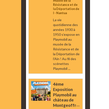
Musée de la
Résistance et de
la Déportation de
l - Nantua
La vie
quotidienne des
années 1930 à
1950 s’expose en
Playmobil au
musée de la
Résistance et de
la Déportation de
l’Ain ! Au fil des
scénettes
Playmobil ...
4ème
Exposition
Playmobil au
château de
Montgeoffroy