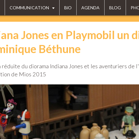
COMMUNICATION
BiO
AGENDA
BLOG
PH
iana Jones en Playmobil un d
inique Béthune
 réduite du diorama Indiana Jones et les aventuriers de l
ition de Mios 2015