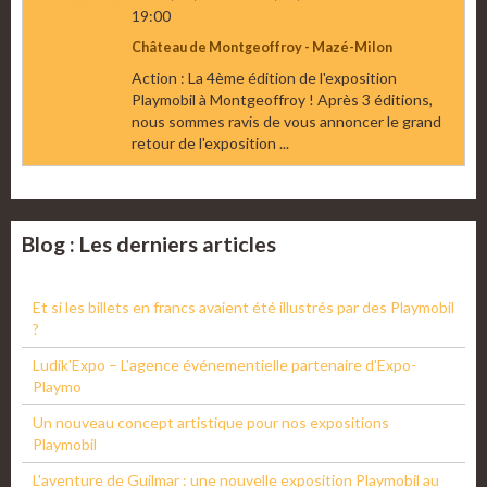
19:00
Château de Montgeoffroy - Mazé-Milon
Action : La 4ème édition de l'exposition
Playmobil à Montgeoffroy ! Après 3 éditions,
nous sommes ravis de vous annoncer le grand
retour de l'exposition ...
Blog : Les derniers articles
Et si les billets en francs avaient été illustrés par des Playmobil
?
Ludik'Expo – L'agence événementielle partenaire d'Expo-
Playmo
Un nouveau concept artistique pour nos expositions
Playmobil
L'aventure de Guilmar : une nouvelle exposition Playmobil au