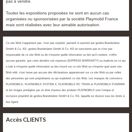
pas à vendre.
Toutes les expositions proposées ne sont en aucun cas
organisées ou sponsorisées par la société Playmobil France
mais sont réalisées avec leur aimable autorisation.
Ce site Web n'appartient pas, n'est pas exploité, parrainé ni autorisé par geobra Brandstätter
GmbH & Co. KG. geobra Brandstätter GmbH & Co. KG ne sanctionne pas et n'est pas
responsable de ce site Web ou de n'importe quelle information ou lien qu'il contient, n'offre
aucune garantie, que cette dernière soit expresse (EXPRESS WARRANTY) ou implicite en ce qui
a trait à n'importe quelle information ou lien trouvé sur ce site Web ou n'importe quel autre site
Web relié, n'est tenue par aucune des déclarations apparaissant sur ce site Web ou par celles
des personnes qui sont propriétaires ou qui exploitent ce site Web. Les marques de commerce
PLAYMOBIL®, PLAYMOBIL® SYSTEM X, PLAYMOBIL® RC TRAIN et PLAYMOBIL® FUNPARK
et les images protégées par un droit d'auteur des produits PLAYMOBIL® sont l'unique et
exclusive propriété de geobra Brandstätter GmbH & Co. KG, laquelle se réserve tous les droits à
leur égard.
Accès CLIENTS