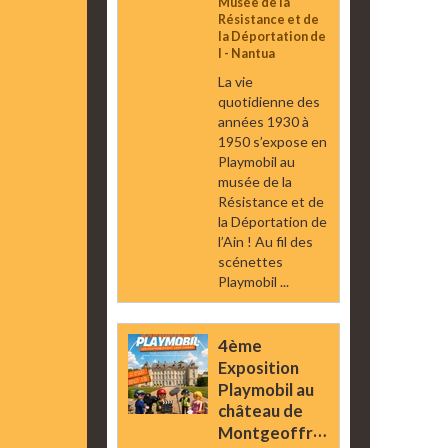
Musée de la
Résistance et de
la Déportation de
l - Nantua
La vie
quotidienne des
années 1930 à
1950 s’expose en
Playmobil au
musée de la
Résistance et de
la Déportation de
l’Ain ! Au fil des
scénettes
Playmobil ...
4ème
Exposition
Playmobil au
château de
Montgeoffroy