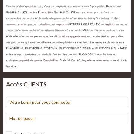
Ce site Web n'appartient pas, n'est pas exploité, parrainé ni autorisé par geobra Brandstätter
GmbH & Co. KG. geobra Brandstätter GmbH & Co. KG ne sanctionne pas et n'est pas
responsable de ce site Web ou de n'importe quelle information ou lien qu'il contient, n'offre
aucune garantie, que cette dernière soit expresse (EXPRESS WARRANTY) ou implicite en ce qui
a trait à n'importe quelle information ou lien trouvé sur ce site Web ou n'importe quel autre site
Web relié, n'est tenue par aucune des déclarations apparaissant sur ce site Web ou par celles
des personnes qui sont propriétaires ou qui exploitent ce site Web. Les marques de commerce
PLAYMOBIL®, PLAYMOBIL® SYSTEM X, PLAYMOBIL® RC TRAIN et PLAYMOBIL® FUNPARK
et les images protégées par un droit d'auteur des produits PLAYMOBIL® sont l'unique et
exclusive propriété de geobra Brandstätter GmbH & Co. KG, laquelle se réserve tous les droits à
leur égard.
Accès CLIENTS