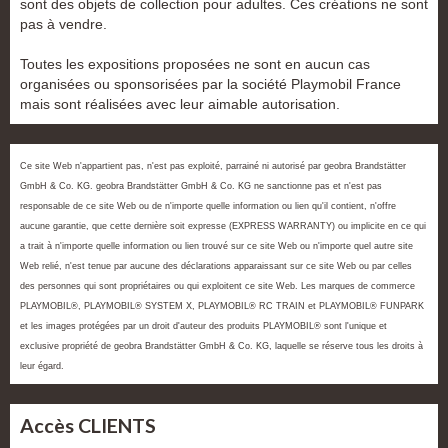
sont des objets de collection pour adultes. Ces créations ne sont
pas à vendre.
Toutes les expositions proposées ne sont en aucun cas
organisées ou sponsorisées par la société Playmobil France
mais sont réalisées avec leur aimable autorisation.
Ce site Web n'appartient pas, n'est pas exploité, parrainé ni autorisé par geobra Brandstätter
GmbH & Co. KG. geobra Brandstätter GmbH & Co. KG ne sanctionne pas et n'est pas
responsable de ce site Web ou de n'importe quelle information ou lien qu'il contient, n'offre
aucune garantie, que cette dernière soit expresse (EXPRESS WARRANTY) ou implicite en ce qui
a trait à n'importe quelle information ou lien trouvé sur ce site Web ou n'importe quel autre site
Web relié, n'est tenue par aucune des déclarations apparaissant sur ce site Web ou par celles
des personnes qui sont propriétaires ou qui exploitent ce site Web. Les marques de commerce
PLAYMOBIL®, PLAYMOBIL® SYSTEM X, PLAYMOBIL® RC TRAIN et PLAYMOBIL® FUNPARK
et les images protégées par un droit d'auteur des produits PLAYMOBIL® sont l'unique et
exclusive propriété de geobra Brandstätter GmbH & Co. KG, laquelle se réserve tous les droits à
leur égard.
Accès CLIENTS