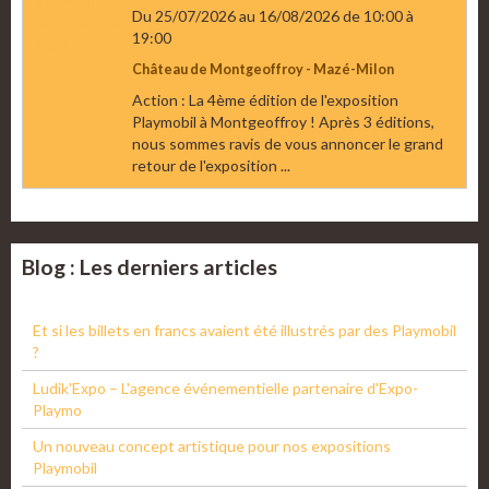
Du 25/07/2026
au 16/08/2026
de 10:00
à
19:00
Château de Montgeoffroy - Mazé-Milon
Action : La 4ème édition de l'exposition
Playmobil à Montgeoffroy ! Après 3 éditions,
nous sommes ravis de vous annoncer le grand
retour de l'exposition ...
Blog : Les derniers articles
Et si les billets en francs avaient été illustrés par des Playmobil
?
Ludik'Expo – L'agence événementielle partenaire d'Expo-
Playmo
Un nouveau concept artistique pour nos expositions
Playmobil