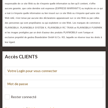
responsable de ce site Web ou de n'importe quelle information ou lien qu'il contient, n'offre
aucune garantie, que cette dernière soit expresse (EXPRESS WARRANTY) ou implicite en ce qui
a trait à n'importe quelle information ou lien trouvé sur ce site Web ou n'importe quel autre site
Web relié, n'est tenue par aucune des déclarations apparaissant sur ce site Web ou par celles
des personnes qui sont propriétaires ou qui exploitent ce site Web. Les marques de commerce
PLAYMOBIL®, PLAYMOBIL® SYSTEM X, PLAYMOBIL® RC TRAIN et PLAYMOBIL® FUNPARK
et les images protégées par un droit d'auteur des produits PLAYMOBIL® sont l'unique et
exclusive propriété de geobra Brandstätter GmbH & Co. KG, laquelle se réserve tous les droits à
leur égard.
Accès CLIENTS
Rester connecté