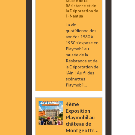
Musée de la
Résistance et de
la Déportation de
l - Nantua
La vie
quotidienne des
années 1930 à
1950 s’expose en
Playmobil au
musée de la
Résistance et de
la Déportation de
l’Ain ! Au fil des
scénettes
Playmobil ...
4ème
Exposition
Playmobil au
château de
Montgeoffroy