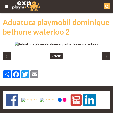
Aduatuca playmobil dominique
bethune waterloo 2
Retour
Partager
Facebook
Twitter
Email