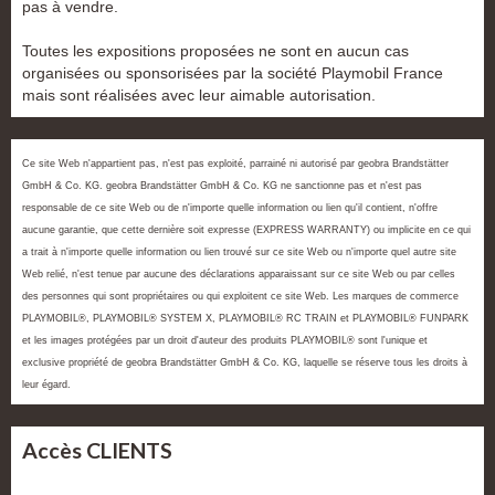
pas à vendre.
Toutes les expositions proposées ne sont en aucun cas
organisées ou sponsorisées par la société Playmobil France
mais sont réalisées avec leur aimable autorisation.
Ce site Web n'appartient pas, n'est pas exploité, parrainé ni autorisé par geobra Brandstätter
GmbH & Co. KG. geobra Brandstätter GmbH & Co. KG ne sanctionne pas et n'est pas
responsable de ce site Web ou de n'importe quelle information ou lien qu'il contient, n'offre
aucune garantie, que cette dernière soit expresse (EXPRESS WARRANTY) ou implicite en ce qui
a trait à n'importe quelle information ou lien trouvé sur ce site Web ou n'importe quel autre site
Web relié, n'est tenue par aucune des déclarations apparaissant sur ce site Web ou par celles
des personnes qui sont propriétaires ou qui exploitent ce site Web. Les marques de commerce
PLAYMOBIL®, PLAYMOBIL® SYSTEM X, PLAYMOBIL® RC TRAIN et PLAYMOBIL® FUNPARK
et les images protégées par un droit d'auteur des produits PLAYMOBIL® sont l'unique et
exclusive propriété de geobra Brandstätter GmbH & Co. KG, laquelle se réserve tous les droits à
leur égard.
Accès CLIENTS