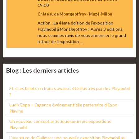
19:00
Château de Montgeoffroy - Mazé-Milon
Action : La 4ème édition de l'exposition
Playmobil à Montgeoffroy ! Après 3 éditions,
nous sommes ravis de vous annoncer le grand
retour de l'exposition ...
Blog : Les derniers articles
Et si les billets en francs avaient été illustrés par des Playmobil
?
Ludik'Expo – L'agence événementielle partenaire d'Expo-
Playmo
Un nouveau concept artistique pour nos expositions
Playmobil
L'aventure de Guilmar : une nouvelle exposition Playmobil au