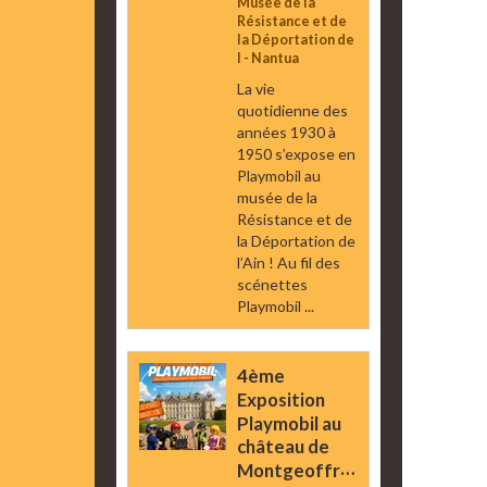
Musée de la
Résistance et de
la Déportation de
l - Nantua
La vie
quotidienne des
années 1930 à
1950 s’expose en
Playmobil au
musée de la
Résistance et de
la Déportation de
l’Ain ! Au fil des
scénettes
Playmobil ...
4ème
Exposition
Playmobil au
château de
Montgeoffroy